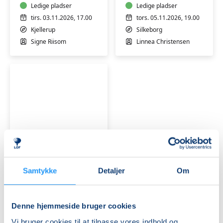
(SOLA)
Ledige pladser
–
Ledige pladser
-
fordybelse,
tirs. 03.11.2026, 17.00
tors. 05.11.2026, 19.00
Kjellerup
fantasi
Kjellerup
Silkeborg
og
Signe Riisom
Linnea Christensen
farver
Møbelpolstring
Samtykke
Detaljer
Om
Få pladser
lør. 07.11.2026, 09.00
Silkeborg
Denne hjemmeside bruger cookies
Marie Konradi
Vi bruger cookies til at tilpasse vores indhold og