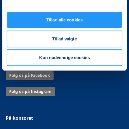
LOF Midtjylland
Vævervej 10C, 1. sal
Tillad alle cookies
8800 Viborg
Tillad valgte
Tlf.:
8726 2326
Mail:
kontor@lof-midtjylland.dk
Kun nødvendige cookies
CVR.: 32950833
Følg os på Facebook
Følg os på Instagram
På kontoret