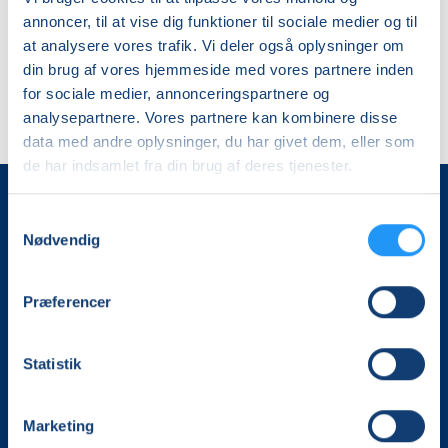
annoncer, til at vise dig funktioner til sociale medier og til
at analysere vores trafik. Vi deler også oplysninger om
din brug af vores hjemmeside med vores partnere inden
for sociale medier, annonceringspartnere og
analysepartnere. Vores partnere kan kombinere disse
data med andre oplysninger, du har givet dem, eller som
de har indsamlet fra din brug af deres tjenester.
Samtykkevalg
Nødvendig
Præferencer
Det, der er vigtigt for samfundet, er vigtigt for os
Statistik
Vi skaber rammerne for meningsfulde møder mellem
mere end 100.000 deltagere i hele landet med kurser,
Marketing
foredrag og oplevelser.