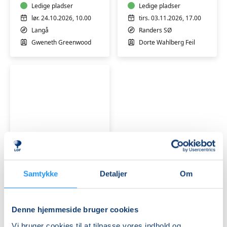
Langå
Ledige pladser
-
Ledige pladser
Randers
lør. 24.10.2026, 10.00
tirs. 03.11.2026, 17.00
Langå
Randers SØ
Gweneth Greenwood
Dorte Wahlberg Feil
Pileflet
for
begyndere
og
Samtykke
Detaljer
Om
øvede
Ledige pladser
-
lør. 21.11.2026, 09.30
Langå
Langå
Denne hjemmeside bruger cookies
Katrine Burup Øxenholt
Vi bruger cookies til at tilpasse vores indhold og