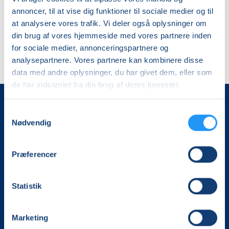
annoncer, til at vise dig funktioner til sociale medier og til
at analysere vores trafik. Vi deler også oplysninger om
din brug af vores hjemmeside med vores partnere inden
for sociale medier, annonceringspartnere og
analysepartnere. Vores partnere kan kombinere disse
data med andre oplysninger, du har givet dem, eller som
de har indsamlet fra din brug af deres tjenester.
Samtykkevalg
Nødvendig
Præferencer
Det, der er vigtigt for samfundet, er vigtigt for os
Statistik
Vi skaber rammerne for meningsfulde møder mellem
mere end 100.000 deltagere i hele landet med kurser,
Marketing
foredrag og oplevelser.