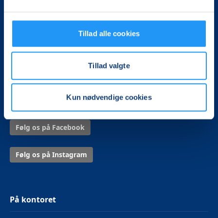
LOF Midtjylland
Vævervej 10C, 1. sal
Tillad alle cookies
8800 Viborg
Tillad valgte
Tlf.:
8726 2326
Mail:
kontor@lof-midtjylland.dk
Kun nødvendige cookies
CVR.: 32950833
Følg os på Facebook
Følg os på Instagram
På kontoret