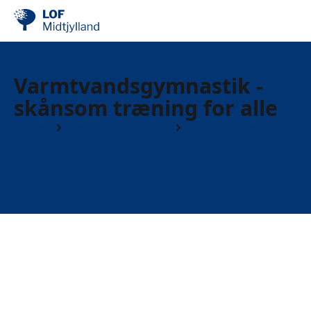
Varmtvandsgymnastik -
skånsom træning for alle
Kurser
Motion og træning
Motion i vand