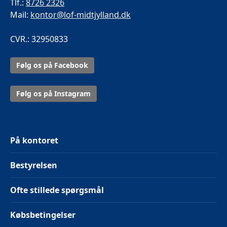
Tlf.:
8726 2326
Mail:
kontor@lof-midtjylland.dk
CVR.: 32950833
Følg os på Facebook
Følg os på Instagram
På kontoret
Bestyrelsen
Ofte stillede spørgsmål
Købsbetingelser