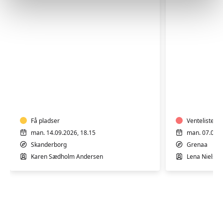
Bevægel
Vandgymnastik
i
varmtvan
Få pladser
Venteliste
man. 14.09.2026, 18.15
man. 07.09.2
Skanderborg
Grenaa
Karen Sædholm Andersen
Lena Nielsen