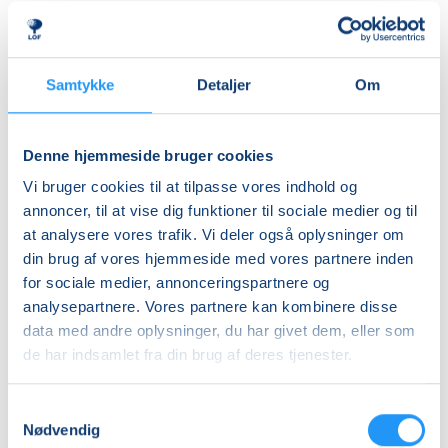
Almen
DKK 775,00
Samtykke
Detaljer
Om
Info
Nummer
Denne hjemmeside bruger cookies
6358311
Vi bruger cookies til at tilpasse vores indhold og
Første mødegang
annoncer, til at vise dig funktioner til sociale medier og til
at analysere vores trafik. Vi deler også oplysninger om
onsdag 19.08.2026, kl. 16.15 - 17.00
din brug af vores hjemmeside med vores partnere inden
Sidste mødegang
for sociale medier, annonceringspartnere og
onsdag 07.10.2026, kl. 16.15 - 17.00
analysepartnere. Vores partnere kan kombinere disse
data med andre oplysninger, du har givet dem, eller som
Antal mødegange
de har indsamlet fra din brug af deres tjenester.
8
mødegange
Adresse
Samtykkevalg
CKU Skive/Viborg, Rosenstræde 6, 8800
, Viborg
Nødvendig