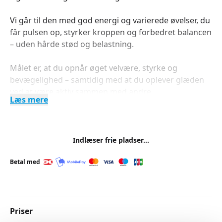
Vi går til den med god energi og varierede øvelser, du
får pulsen op, styrker kroppen og forbedret balancen
– uden hårde stød og belastning.
Målet er, at du opnår øget velvære, styrke og
bevægelighed – samtidig med at du oplever glæden
ved at være aktiv sammen med andre.
Læs mere
KOM OG VÆR MED – DIN KROP VIL TAKKE DIG
NB: Holdet fortsætter i perioden 21/10 - 16/12 2026 -
Indlæser frie pladser...
dette hold kan du se mere om og tilmelde dig
her
Betal med
Priser