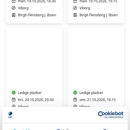
man. 19.10.2026, 18.30
man. 19.10.2026, 19.15
Viborg
Viborg
Birgit Flensborg J. Ibsen
Birgit Flensborg J. Ibsen
Vandmotion
Varmtvandsgymnas
for
-
pluspiger
skånsom
træning
Ledige pladser
for
Ledige pladser
alle
tirs. 20.10.2026, 20.30
ons. 21.10.2026, 16.15
Viborg
Viborg
Evy Elgaard Lüneborg
Konny Steffensen