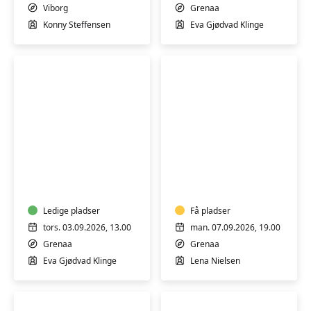
Viborg
Grenaa
Konny Steffensen
Eva Gjødvad Klinge
Træning
Bevægelse
i
i
varmt
varmtvandsbassin
vand
Ledige pladser
Få pladser
tors. 03.09.2026, 13.00
man. 07.09.2026, 19.00
Grenaa
Grenaa
Eva Gjødvad Klinge
Lena Nielsen