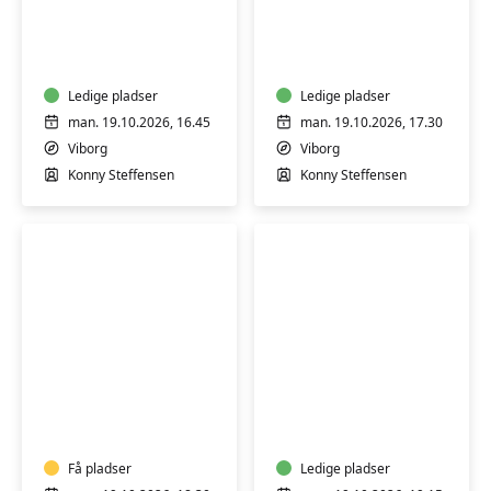
Motion
Motion
i
i
vand
vand
Ledige pladser
Ledige pladser
man. 19.10.2026, 16.45
man. 19.10.2026, 17.30
Viborg
Viborg
Konny Steffensen
Konny Steffensen
Vandmotion
Vandmotion
for
for
pluspiger
pluspiger
Få pladser
Ledige pladser