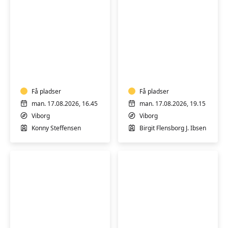
Motion
Vandmotion
i
for
vand
pluspiger
Få pladser
Få pladser
man. 17.08.2026, 16.45
man. 17.08.2026, 19.15
Viborg
Viborg
Konny Steffensen
Birgit Flensborg J. Ibsen
Vandmotion
Varmtvandsgymnas