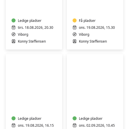
for
-
pluspiger
skånsom
træning
Ledige pladser
for
Få pladser
alle
tirs. 18.08.2026, 20.30
ons. 19.08.2026, 15.30
Viborg
Viborg
Konny Steffensen
Konny Steffensen
Varmtvandsgymnastik
Træning
-
i
skånsom
varmt
træning
vand
for
Ledige pladser
Ledige pladser
alle
ons. 19.08.2026, 16.15
ons. 02.09.2026, 10.45