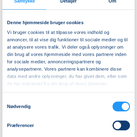
Samtykke
Detaljer
Om
Denne hjemmeside bruger cookies
Vi bruger cookies til at tilpasse vores indhold og
Varmtvandsgymnastik
Vandmotion
annoncer, til at vise dig funktioner til sociale medier og til
-
for
at analysere vores trafik. Vi deler også oplysninger om
skånsom
pluspiger
din brug af vores hjemmeside med vores partnere inden
træning
for sociale medier, annonceringspartnere og
for
Ledige pladser
Venteliste
analysepartnere. Vores partnere kan kombinere disse
alle
ons. 21.10.2026, 15.30
man. 17.08.2026, 18.30
data med andre oplysninger, du har givet dem, eller som
Viborg
Viborg
de har indsamlet fra din brug af deres tjenester.
Konny Steffensen
Birgit Flensborg J. Ibsen
Samtykkevalg
Nødvendig
Præferencer