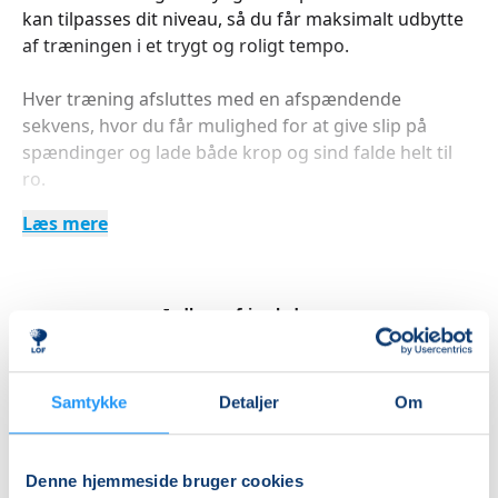
kan tilpasses dit niveau, så du får maksimalt udbytte
af træningen i et trygt og roligt tempo.
Hver træning afsluttes med en afspændende
sekvens, hvor du får mulighed for at give slip på
spændinger og lade både krop og sind falde helt til
ro.
Læs mere
Der er udstyr til rådighed i lokalet, men du er
selvfølgelig velkommen til at medbringe dit eget.
Indlæser frie pladser...
Betal med
Samtykke
Detaljer
Om
Priser
Denne hjemmeside bruger cookies