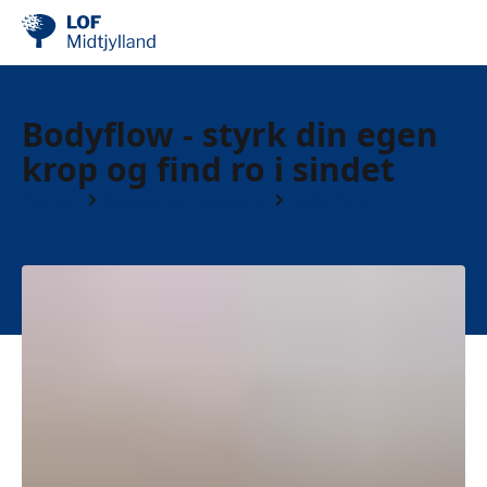
Bodyflow - styrk din egen
krop og find ro i sindet
Kurser
Motion og træning
Bodyflow