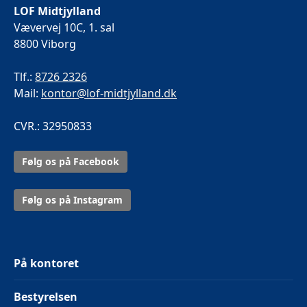
LOF Midtjylland
Vævervej 10C, 1. sal
8800 Viborg
Tlf.:
8726 2326
Mail:
kontor@lof-midtjylland.dk
CVR.: 32950833
Følg os på Facebook
Følg os på Instagram
På kontoret
Bestyrelsen