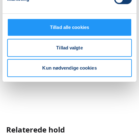
10
mødegange
Adresse
LOF Midtjylland, Vævervej 10c, 1 sal, 8800
, Viborg
Tillad alle cookies
(Lokale 1)
Se på kort
Tillad valgte
Praktiske oplysninger
Mødegange
Kun nødvendige cookies
Relaterede hold