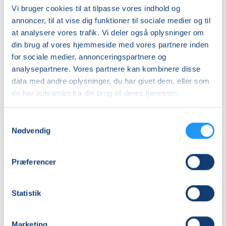
Almen
Vi bruger cookies til at tilpasse vores indhold og
annoncer, til at vise dig funktioner til sociale medier og til
DKK 1.120,00
at analysere vores trafik. Vi deler også oplysninger om
Pensionist (kun
din brug af vores hjemmeside med vores partnere inden
Viborg Kommune)
for sociale medier, annonceringspartnere og
DKK 1.015,00
analysepartnere. Vores partnere kan kombinere disse
data med andre oplysninger, du har givet dem, eller som
de har indsamlet fra din brug af deres tjenester.
Info
Nummer
Samtykkevalg
Nødvendig
6348810
Første mødegang
Præferencer
torsdag 24.09.2026, kl. 18.00 - 19.15
Sidste mødegang
Statistik
torsdag 03.12.2026, kl. 18.00 - 19.15
Antal mødegange
Marketing