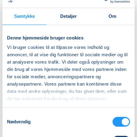
Almen
DKK 450,00
Samtykke
Detaljer
Om
Info
Denne hjemmeside bruger cookies
Nummer
Vi bruger cookies til at tilpasse vores indhold og
6387011
annoncer, til at vise dig funktioner til sociale medier og til
at analysere vores trafik. Vi deler også oplysninger om
Mødegang
din brug af vores hjemmeside med vores partnere inden
onsdag 16.09.2026, kl. 16.00 - 20.00
for sociale medier, annonceringspartnere og
Antal mødegange
analysepartnere. Vores partnere kan kombinere disse
data med andre oplysninger, du har givet dem, eller som
1
mødegang
de har indsamlet fra din brug af deres tjenester.
Adresse
Naturskolen ved Hald, Ravnsbjergvej 71, 8800
, Viborg
Samtykkevalg
(Shelterpladsen)
Nødvendig
Se på kort