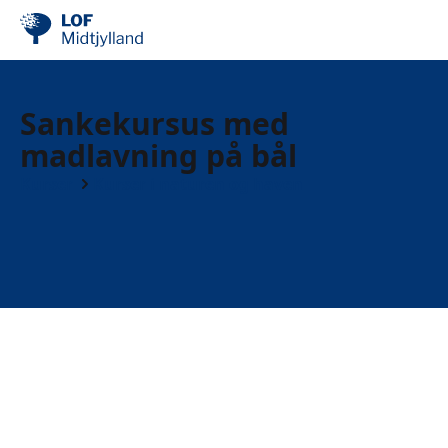
Sankekursus med
madlavning på bål
Kurser
Kurser i naturen og haven