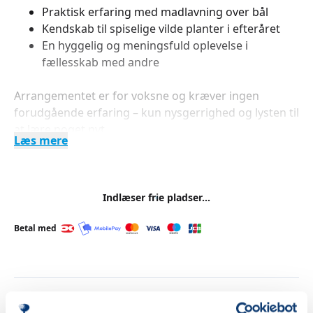
Praktisk erfaring med madlavning over bål
Kendskab til spiselige vilde planter i efteråret
En hyggelig og meningsfuld oplevelse i
fællesskab med andre
Arrangementet er for voksne og kræver ingen
forudgående erfaring – kun nysgerrighed og lysten til
at lære noget nyt.
Læs mere
Højst 20 deltagere.
Prisen er inkl. råvarer og materialer.
Indlæser frie pladser...
Sidste frist for tilmelding er den 1. september
Betal med
LOF har spændende smagsoplevelser i hele Danmark.
Du kan se dem her ved at klikke
her
Priser