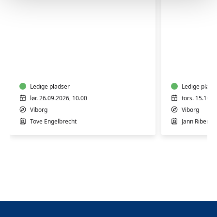
Lav
Svampet
og
i
brænd
Viborg
dine
Hedeplan
egne
Ledige pladser
Ledige plads
jydepotter
lør. 26.09.2026, 10.00
tors. 15.10.2
med
Viborg
Viborg
Tove
Tove Engelbrecht
Jann Riberga
Engelbrecht