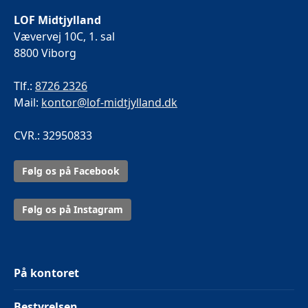
LOF Midtjylland
Vævervej 10C, 1. sal
8800 Viborg
Tlf.:
8726 2326
Mail:
kontor@lof-midtjylland.dk
CVR.: 32950833
Følg os på Facebook
Følg os på Instagram
På kontoret
Bestyrelsen