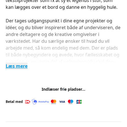
tekstilprojekter som fx at sy et legehus i stof, som
kan lægges over et bord og danne en hyggelig hule.
Der tages udgangspunkt i dine egne projekter og
idéer, og du bliver inspireret både af underviseren, de
andre deltagere og de kreative omgivelser i
værkstedet. Har du særlige ønsker til hvad du vil
arbejde med, så kom endelig med dem. Der er plads
til både nybegyndere og øvede, hvor fællesskabet og
sparring er en vigtig del af oplevelsen (du skal dog
Læs mere
kunne bruge en symaskine).
Kurset handler ikke om klassisk beklædningssyning
eller om at lære at sy, men om kreativ udfoldelse
Indlæser frie pladser...
indenfor syning, bæredygtig upcycling og glæden ved
at skabe noget personligt med hænderne.
Betal med
Tag dine egne materialer, tekstiler og idéer med – og
oplev glæden ved kreativ fordybelse, fællesskab og