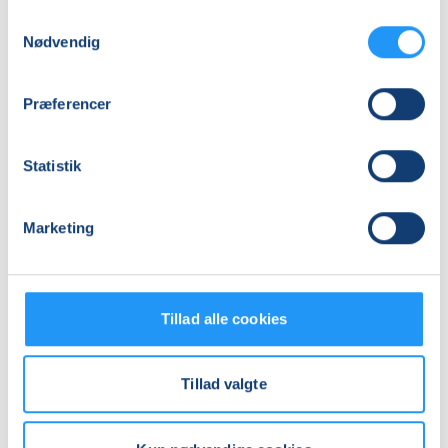
Antal mødegange
Samtykkevalg
4
mødegange
Nødvendig
Adresse
Holmriis Design, Storegade 24, 8850
, Bjerringbro
Præferencer
(Tekstilsnedkeriet)
Se på kort
Statistik
Praktiske oplysninger
Marketing
Mødegange
Tillad alle cookies
Tillad valgte