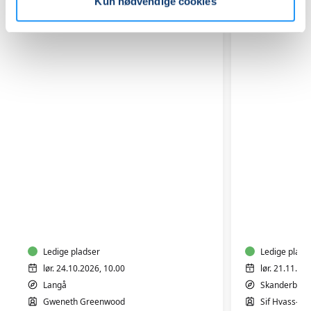
Relaterede hold
Kun nødvendige cookies
Batik
Sy
på
dit
genbrugstekstiler
eget
-
undertøj
Langå
Ledige pladser
-
Ledige plads
weekend
lør. 24.10.2026, 10.00
lør. 21.11.20
-
Langå
Skanderborg
Skanderb
Gweneth Greenwood
Sif Hvass-Bir