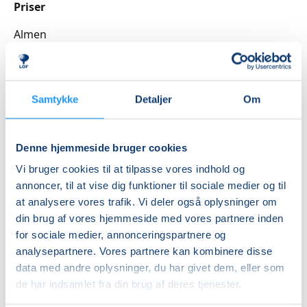
bæredygtig skabertrang. Husk også din symaskine
Priser
og en kop kaffe til hygge undervejs.
Almen
Der vil være forskellige kreative materialer til
rådighed i Tekstilsnedkeriet, som du kan tilkøbe til
DKK 1.280,00
dine projekter.
Pensionist (kun
Viborg Kommune)
Samtykke
Detaljer
Om
DKK 1.185,00
Denne hjemmeside bruger cookies
Info
Vi bruger cookies til at tilpasse vores indhold og
Nummer
annoncer, til at vise dig funktioner til sociale medier og til
6477018
at analysere vores trafik. Vi deler også oplysninger om
din brug af vores hjemmeside med vores partnere inden
Første mødegang
for sociale medier, annonceringspartnere og
onsdag 21.10.2026, kl. 18.30 - 21.30
analysepartnere. Vores partnere kan kombinere disse
Sidste mødegang
data med andre oplysninger, du har givet dem, eller som
de har indsamlet fra din brug af deres tjenester.
onsdag 11.11.2026, kl. 18.30 - 21.30