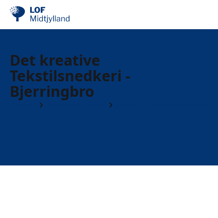
Det kreative
Tekstilsnedkeri -
Bjerringbro
Kurser
Kreative kurser
Syning og håndarbejde