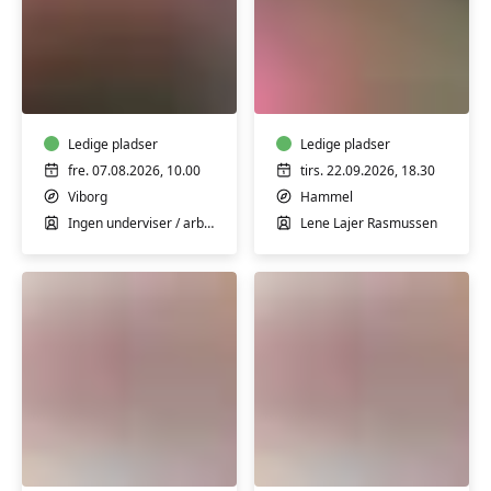
Nørkle-
Hæklekursus
formiddage
for
begyndere
hos
Ledige pladser
Ofeig
Ledige pladser
&
fre. 07.08.2026, 10.00
tirs. 22.09.2026, 18.30
ko
Viborg
Hammel
Ingen underviser / arbejde selv
Lene Lajer Rasmussen
Kursus
Kursus
i
i
freeform-
freeform-