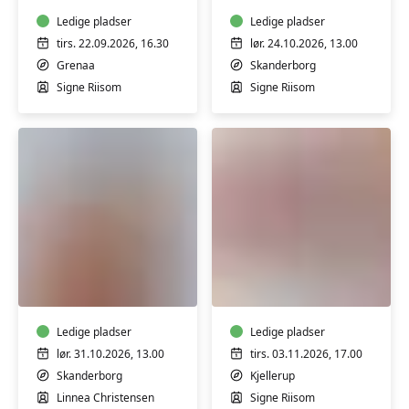
strik
strik
(SOLA)
Ledige pladser
(SOLA)
Ledige pladser
-
-
tirs. 22.09.2026, 16.30
lør. 24.10.2026, 13.00
Grenå
Skanderborg
Grenaa
Skanderborg
Signe Riisom
Signe Riisom
Lær
Kursus
hønsestrik
i
freeform-
strik
Ledige pladser
(SOLA)
Ledige pladser
-
lør. 31.10.2026, 13.00
tirs. 03.11.2026, 17.00
Kjellerup
Skanderborg
Kjellerup
Linnea Christensen
Signe Riisom