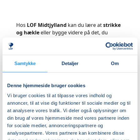
Hos
LOF Midtjylland
kan du lære at
strikke
og hækle
eller bygge videre på det, du
allerede kan.
Kurserne giver dig mulighed for at fordybe
dig i garnets mange muligheder – fra
klassiske masker til moderne design og
Samtykke
Detaljer
Om
kreative detaljer.
Variation af aktiviteter
Denne hjemmeside bruger cookies
Du kan arbejde med alt fra simple mønstre
og teknikker til mere avancerede
Vi bruger cookies til at tilpasse vores indhold og
konstruktioner.
annoncer, til at vise dig funktioner til sociale medier og til
Der undervises i:
at analysere vores trafik. Vi deler også oplysninger om
• Opslag, masker og mønstre
din brug af vores hjemmeside med vores partnere inden
• Farvesammensætning og struktur
for sociale medier, annonceringspartnere og
• Montering og finish
analysepartnere. Vores partnere kan kombinere disse