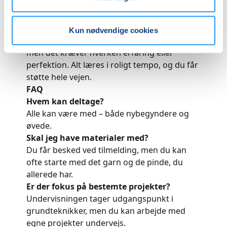
Der er plads til spørgsmål, fordybelse og
gode grin undervejs.
Måske tænker du, at du ikke er kreativ nok
Kun nødvendige cookies
eller ikke har tålmodighed til at lære det –
men det kræver hverken erfaring eller
perfektion. Alt læres i roligt tempo, og du får
støtte hele vejen.
FAQ
Hvem kan deltage?
Alle kan være med – både nybegyndere og
øvede.
Skal jeg have materialer med?
Du får besked ved tilmelding, men du kan
ofte starte med det garn og de pinde, du
allerede har.
Er der fokus på bestemte projekter?
Undervisningen tager udgangspunkt i
grundteknikker, men du kan arbejde med
egne projekter undervejs.