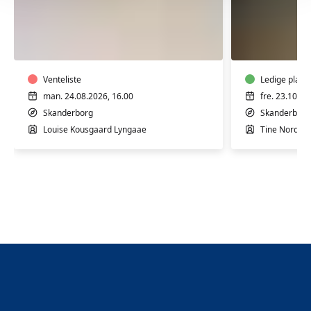
Keramik:
Keramik,
Drejekursus
mokka
for
og
begyndere
bobler
og
Venteliste
Ledige plads
let
man. 24.08.2026, 16.00
fre. 23.10.20
øvede
Skanderborg
Skanderborg
Louise Kousgaard Lyngaae
Tine Nordah