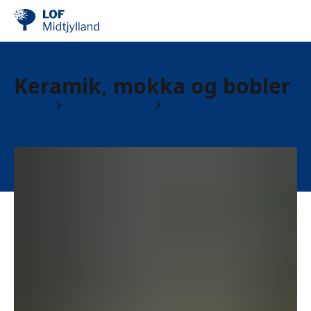
Keramik, mokka og bobler
Kurser
Kreative kurser
Keramik i Skanderborg