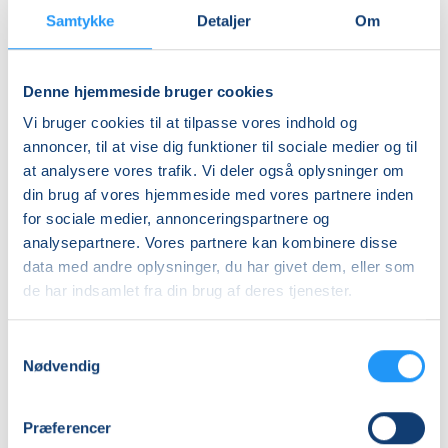
Samtykke
Detaljer
Om
Info
Nummer
Denne hjemmeside bruger cookies
6375770
Vi bruger cookies til at tilpasse vores indhold og
Mødegang
annoncer, til at vise dig funktioner til sociale medier og til
at analysere vores trafik. Vi deler også oplysninger om
fredag 18.09.2026, kl. 17.00 - 20.00
din brug af vores hjemmeside med vores partnere inden
Antal mødegange
for sociale medier, annonceringspartnere og
1
mødegang
analysepartnere. Vores partnere kan kombinere disse
data med andre oplysninger, du har givet dem, eller som
Adresse
de har indsamlet fra din brug af deres tjenester.
Vestermølle, Oddervej 80, 8660
, Skanderborg
(LOF
Keramikskolen)
Samtykkevalg
Se på kort
Nødvendig
Praktiske oplysninger
Præferencer