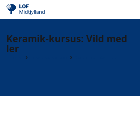
Keramik-kursus: Vild med
ler
Kurser
Kreative kurser
Keramik i Aarhus