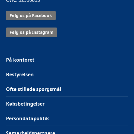
CVR.: 32950833
Følg os på Facebook
Følg os på Instagram
På kontoret
Bestyrelsen
Ofte stillede spørgsmål
Købsbetingelser
Persondatapolitik
Samarbejdspartnere