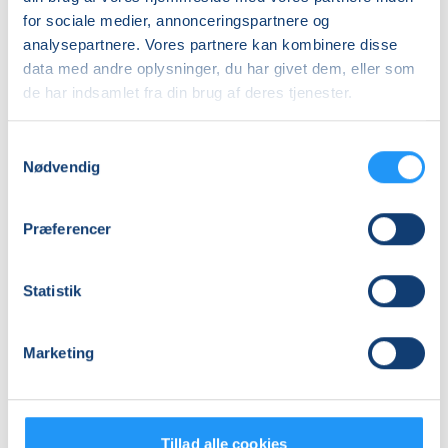
Info
for sociale medier, annonceringspartnere og
analysepartnere. Vores partnere kan kombinere disse
Nummer
data med andre oplysninger, du har givet dem, eller som
6376380
de har indsamlet fra din brug af deres tjenester.
Første mødegang
onsdag 19.08.2026, kl. 18.00 - 21.40
Samtykkevalg
Nødvendig
Sidste mødegang
onsdag 30.09.2026, kl. 18.00 - 21.40
Præferencer
Antal mødegange
5
mødegange
Statistik
Adresse
Godsbanen, Kjeld Tolstrups Gade 5, 8000
, Aarhus C
Marketing
(Godsbanens Keramikværksted)
Se på kort
Praktiske oplysninger
Tillad alle cookies