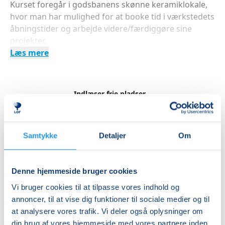
Kurset foregår i godsbanens skønne keramiklokale,
hvor man har mulighed for at booke tid i værkstedets
åbningstider og arbejde videre/færdiggøre sine
projekter.
Læs mere
Indlæser frie pladser...
Betal med
Samtykke
Detaljer
Om
Priser
Denne hjemmeside bruger cookies
Almen
Vi bruger cookies til at tilpasse vores indhold og
annoncer, til at vise dig funktioner til sociale medier og til
DKK 2.300,00
at analysere vores trafik. Vi deler også oplysninger om
din brug af vores hjemmeside med vores partnere inden