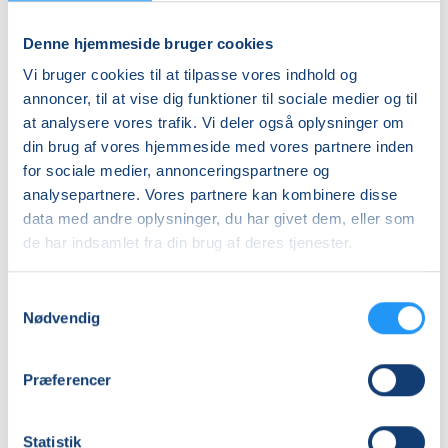
fredag 13.11.2026, kl. 13.15 - 16.00
Denne hjemmeside bruger cookies
Sidste mødegang
Vi bruger cookies til at tilpasse vores indhold og
fredag 11.12.2026, kl. 13.15 - 16.00
annoncer, til at vise dig funktioner til sociale medier og til
Antal mødegange
at analysere vores trafik. Vi deler også oplysninger om
3
mødegange
din brug af vores hjemmeside med vores partnere inden
for sociale medier, annonceringspartnere og
Adresse
analysepartnere. Vores partnere kan kombinere disse
Vestermølle, Oddervej 80, 8660
, Skanderborg
(LOF
data med andre oplysninger, du har givet dem, eller som
Keramikskolen)
de har indsamlet fra din brug af deres tjenester.
Se på kort
Samtykkevalg
Praktiske oplysninger
Nødvendig
Mødegange
Præferencer
Statistik