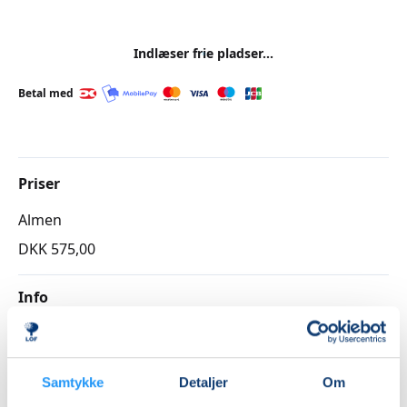
Indlæser frie pladser...
Betal med
Priser
Almen
DKK 575,00
Info
Nummer
6474270
Samtykke
Detaljer
Om
Første mødegang