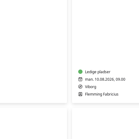
FVU
(ÆS)
Digital
IT
-
Bærbar
PC
Ledige pladser
-
man. 10.08.2026, 09.00
Start/Trin
Viborg
1-
Flemming Fabricius
2