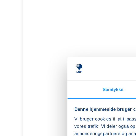
Samtykke
Denne hjemmeside bruger c
FVU
Vi bruger cookies til at tilpas
(ÆS)
vores trafik. Vi deler også 
Digital
annonceringspartnere og anal