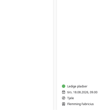
FVU
(ÆS)
Digital
IT
-
Bærbar
PC
Ledige pladser
-
tirs. 18.08.2026, 09.00
Start/Trin
Tjele
1
Flemming Fabricius