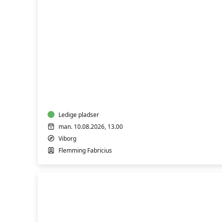
FVU
(ÆS)
Digital
IT
-
Bærbar
PC
Ledige pladser
-
man. 10.08.2026, 13.00
Trin
Viborg
1
Flemming Fabricius
&
2