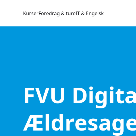
Kurser
Foredrag & ture
IT & Engelsk
FVU Digital
Ældresag