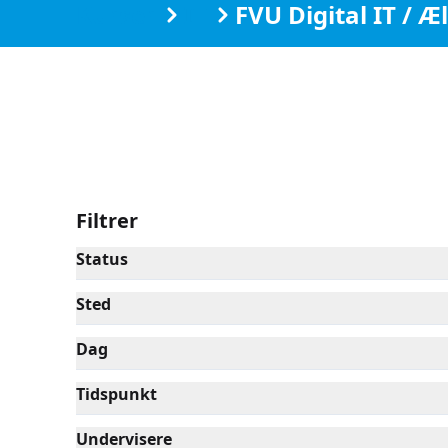
Kurser
IT
FVU Digital IT / 
Filtrer
Status
Sted
Dag
Tidspunkt
Undervisere