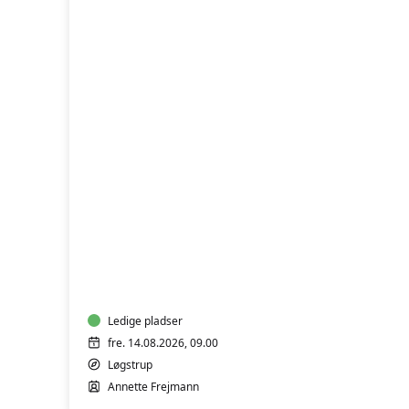
FVU
(ÆS)
Digital
IT
-
Bærbar
PC
Ledige pladser
-
fre. 14.08.2026, 09.00
Start/Trin
Løgstrup
1-
Annette Frejmann
2