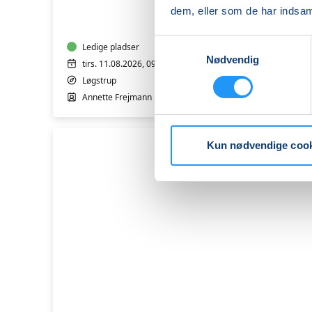
IT
dem, eller som de har indsaml
-
iPhone
Samtykkevalg
og
Ledige pladser
Nødvendig
iPad
tirs. 11.08.2026, 09.00
trin
Løgstrup
1-
Annette Frejmann
2
Kun nødvendige coo