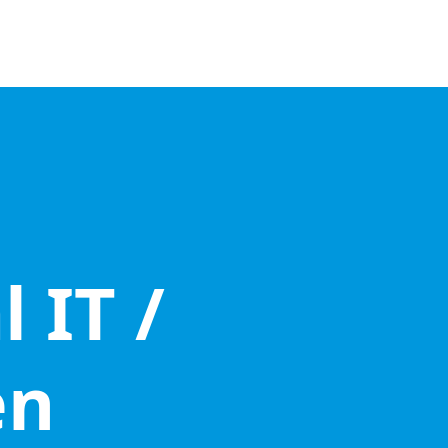
 IT /
en