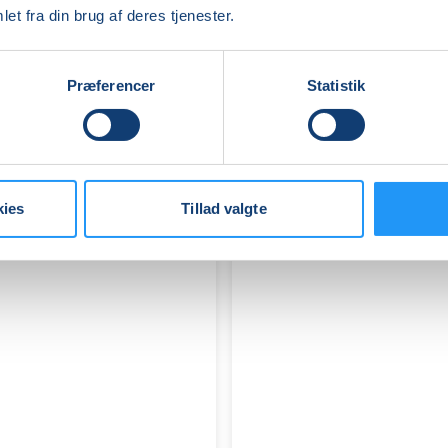
IT
et fra din brug af deres tjenester.
-
Bærbar
PC
Ledige pladser
Præferencer
Statistik
-
tirs. 11.08.2026, 13.00
Trin
Stoholm Jyll
1
Flemming Fabricius
&
2
kies
Tillad valgte