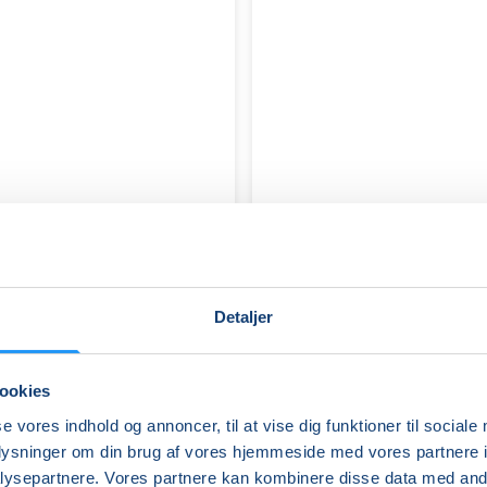
Detaljer
ookies
FVU
se vores indhold og annoncer, til at vise dig funktioner til sociale
(ÆS)
oplysninger om din brug af vores hjemmeside med vores partnere i
Digital
ysepartnere. Vores partnere kan kombinere disse data med andr