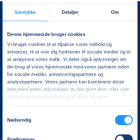
Samtykke
Detaljer
Om
Denne hjemmeside bruger cookies
Vi bruger cookies til at tilpasse vores indhold og
annoncer, til at vise dig funktioner til sociale medier og til
Det, der er vigtigt for samfundet, er vigtigt for os
at analysere vores trafik. Vi deler også oplysninger om
din brug af vores hjemmeside med vores partnere inden
Vi skaber rammerne for meningsfulde møder mellem
for sociale medier, annonceringspartnere og
mere end 100.000 deltagere i hele landet med kurser,
analysepartnere. Vores partnere kan kombinere disse
foredrag og oplevelser.
data med andre oplysninger, du har givet dem, eller som
de har indsamlet fra din brug af deres tjenester.
LOF Midtjylland
Vævervej 10C, 1. sal
Samtykkevalg
8800 Viborg
Nødvendig
Tlf.:
8726 2326
Præferencer