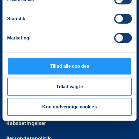
Mail:
kontor@lof-midtjylland.dk
CVR.: 32950833
Statistik
Følg os på Facebook
Marketing
Følg os på Instagram
Tillad alle cookies
På kontoret
Tillad valgte
Bestyrelsen
Kun nødvendige cookies
Ofte stillede spørgsmål
Købsbetingelser
Persondatapolitik