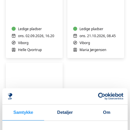
FVU
FVU
Digital
Digital
IT
IT
-
-
Trin
Ledige pladser
smartphone
Ledige pladser
3
og
ons. 02.09.2026, 16.20
ons. 21.10.2026, 08.45
&
tablet
Viborg
Viborg
4
(android)
Helle Qvortrup
Maria Jørgensen
trin
1-
3
FVU
Digital
Samtykke
Detaljer
Om
IT
-
smartphone
Få pladser