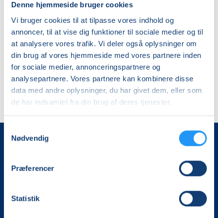
Denne hjemmeside bruger cookies
og
ons. 05.08.2026, 08.45
tablet
Viborg
Vi bruger cookies til at tilpasse vores indhold og
(android)
Maria Jørgensen
annoncer, til at vise dig funktioner til sociale medier og til
trin
at analysere vores trafik. Vi deler også oplysninger om
1-
din brug af vores hjemmeside med vores partnere inden
3
for sociale medier, annonceringspartnere og
analysepartnere. Vores partnere kan kombinere disse
data med andre oplysninger, du har givet dem, eller som
de har indsamlet fra din brug af deres tjenester.
Samtykkevalg
Nødvendig
Præferencer
Statistik
Det, der er vigtigt for samfundet, er vigtigt for os