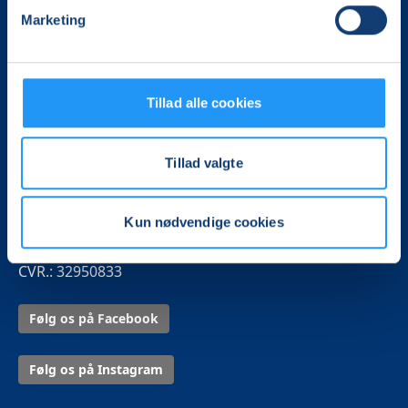
Marketing
Vi skaber rammerne for meningsfulde møder mellem
mere end 100.000 deltagere i hele landet med kurser,
foredrag og oplevelser.
Tillad alle cookies
LOF Midtjylland
Vævervej 10C, 1. sal
8800 Viborg
Tillad valgte
Tlf.:
8726 2326
Kun nødvendige cookies
Mail:
kontor@lof-midtjylland.dk
CVR.: 32950833
Følg os på Facebook
Følg os på Instagram