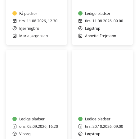
Digital
Digital
IT
IT
-
Få pladser
-
Ledige pladser
iPhone/iPad
iPhone
tirs. 11.08.2026, 12.30
tirs. 11.08.2026, 09.00
trin
og
Bjerringbro
Løgstrup
1-
iPad
Maria Jørgensen
Annette Frejmann
2
trin
1-
2
FVU
FVU
Digital
(ÆS)
IT
Digital
-
IT
Trin
Ledige pladser
-
Ledige pladser
3
iPhone
ons. 02.09.2026, 16.20
tirs. 20.10.2026, 09.00
&
og
Viborg
Løgstrup