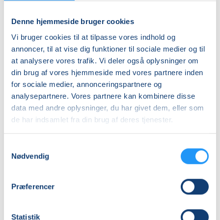
Denne hjemmeside bruger cookies
Vi bruger cookies til at tilpasse vores indhold og
FVU
FVU
annoncer, til at vise dig funktioner til sociale medier og til
Digital
Digital
at analysere vores trafik. Vi deler også oplysninger om
IT
IT
-
-
din brug af vores hjemmeside med vores partnere inden
iPhone
Ledige pladser
iPhone/iPad
Ledige pladser
for sociale medier, annonceringspartnere og
og
trin
ons. 21.10.2026, 08.30
ons. 05.08.2026, 08.45
analysepartnere. Vores partnere kan kombinere disse
iPad
1
Viborg
Viborg
data med andre oplysninger, du har givet dem, eller som
(2
Bente Jensby
Annette Frejmann
de har indsamlet fra din brug af deres tjenester.
&
3)
Samtykkevalg
Nødvendig
Præferencer
FVU
FVU
Statistik