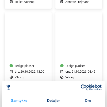
4
iPad
Helle Qvortrup
Annette Frejmann
trin
1-
2
FVU
FVU
Digital
Digital
IT
IT
-
-
iPhone/iPad
Ledige pladser
iPhone/iPad
Ledige pladser
trin
trin
tirs. 20.10.2026, 13.00
ons. 21.10.2026, 08.45
2
1
Viborg
Viborg
Annette Frejmann
Annette Frejmann
Samtykke
Detaljer
Om