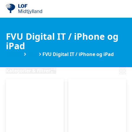
FVU Digital IT / iPhone og
iPad
Kurser
FVU
FVU Digital IT / iPhone og iPad
Kategorier & filtrer
FVU
FVU
(ÆS)
(ÆS)