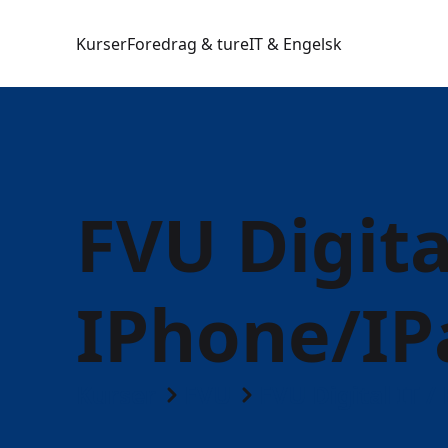
Kurser
Foredrag & ture
IT & Engelsk
FVU Digital
IPhone/IPa
Kurser
FVU
FVU Digital IT 