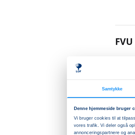
FVU 
Bliv mer
På FVU D
Samtykke
endnu be
FVU Digit
Denne hjemmeside bruger c
med brug
Vi bruger cookies til at tilpas
vores trafik. Vi deler også 
Du lærer
annonceringspartnere og anal