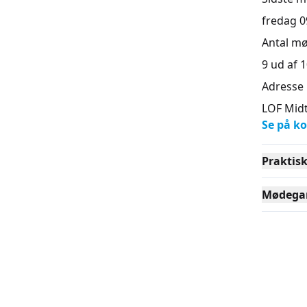
fredag 09
Antal m
9 ud af 1
Adresse
LOF Midt
Se på ko
Praktis
Mødega