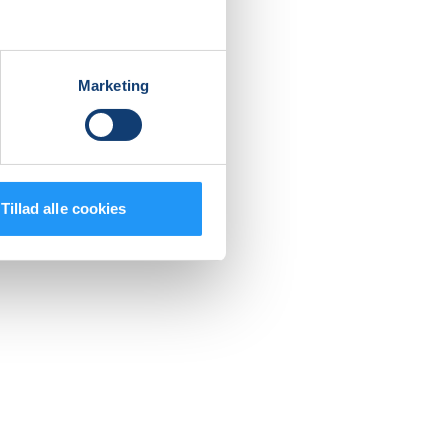
 og
e
Marketing
Tillad alle cookies
blive