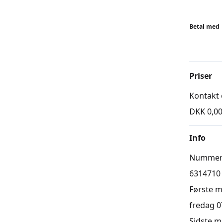
Prøve
Kursusfo
bedst til
Betal med
Digital.
Hvert tr
med en pr
Priser
Kontakt 
DKK 0,0
Info
Numme
6314710
Første 
fredag 07
Sidste 