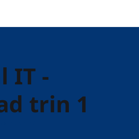
 IT -
d trin 1
/ Bærbar PC