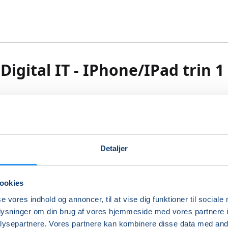
Digital IT - IPhone/IPad trin 1
e sikker og selvstændig i din digitale hverdag
igital bygger vi videre på dine digitale færdigheder, så du bl
Detaljer
dre til at bruge it og digitale løsninger både privat og på j
al iPad og iPhone trin 1 er for dig, der gerne vil blive mere 
ookies
en af din iPad/iPhone.
se vores indhold og annoncer, til at vise dig funktioner til sociale
oplysninger om din brug af vores hjemmeside med vores partnere i
 fx. at bruge din iPad og din iPhone til enkle opgaver, som 
ysepartnere. Vores partnere kan kombinere disse data med andr