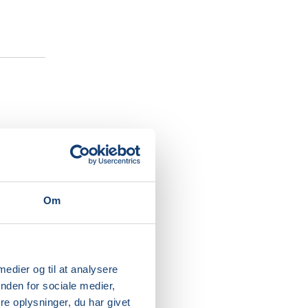
iver
Om
obbet.
fortrolig
 medier og til at analysere
nden for sociale medier,
at sende
e oplysninger, du har givet