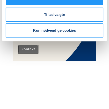
Måske er du på udkig efter
opkvalificering af dine
Tillad valgte
medarbejderes kompetencer, så
kontakt os endelig,
og vi kan hjælpe med at lave et forløb,
Kun nødvendige cookies
som passer til
netop dine medarbejdere.
Kontakt
Hvad er OBU?