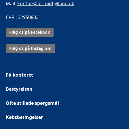
Mail:
kontor@lof-midtjylland.dk
CVR.: 32950833
Følg os på Facebook
Følg os på Instagram
På kontoret
Bestyrelsen
Ofte stillede spørgsmål
Købsbetingelser