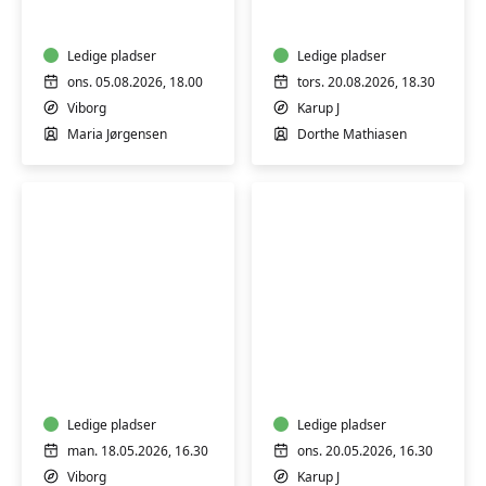
trin
Dansk
2-
-
4
Ledige pladser
trin
Ledige pladser
1-
ons. 05.08.2026, 18.00
tors. 20.08.2026, 18.30
2
Viborg
Karup J
Maria Jørgensen
Dorthe Mathiasen
FVU
FVU
Start
Start
Dansk
Dansk
-
-
Trin
Ledige pladser
trin
Ledige pladser
1-
1-
man. 18.05.2026, 16.30
ons. 20.05.2026, 16.30
2
2
Viborg
Karup J