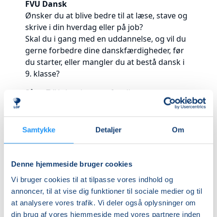
FVU Dansk
Ønsker du at blive bedre til at læse, stave og
skrive i din hverdag eller på job?
Skal du i gang med en uddannelse, og vil du
gerne forbedre dine danskfærdigheder, før
du starter, eller mangler du at bestå dansk i
9. klasse?
Så er FVU-dansk noget for dig:
du lærer forskellige læsestrategier at
kende, og får øget din læsehastighed.
Samtykke
Detaljer
Om
du får redskaber til at skrive den gode
tekst f.eks. beskeder, e-mails,
anmeldelser, klager og oplæg.
Denne hjemmeside bruger cookies
du får styr på dansk grammatik,
Vi bruger cookies til at tilpasse vores indhold og
kommatering og staveregler.
annoncer, til at vise dig funktioner til sociale medier og til
Du får et større ordforråd.
at analysere vores trafik. Vi deler også oplysninger om
Du kan afslutte med en prøve på G-
din brug af vores hjemmeside med vores partnere inden
niveau, der sidestilles med folkeskolens