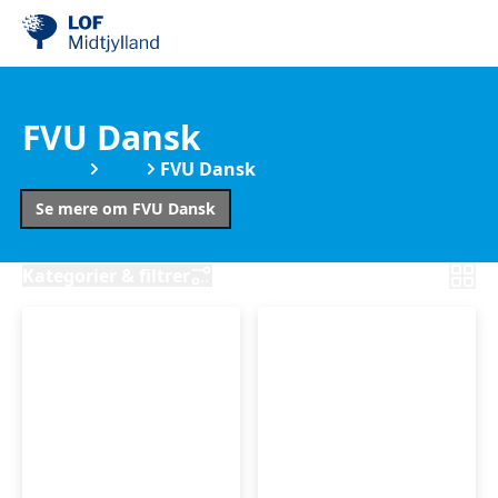
FVU Dansk
Kurser
FVU
FVU Dansk
Se mere om FVU Dansk
Kategorier & filtrer
FVU
FVU
Dansk
Start