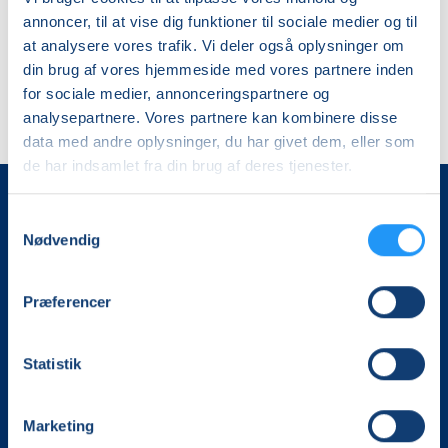
annoncer, til at vise dig funktioner til sociale medier og til
at analysere vores trafik. Vi deler også oplysninger om
din brug af vores hjemmeside med vores partnere inden
for sociale medier, annonceringspartnere og
analysepartnere. Vores partnere kan kombinere disse
data med andre oplysninger, du har givet dem, eller som
de har indsamlet fra din brug af deres tjenester.
Samtykkevalg
Nødvendig
Præferencer
Det, der er vigtigt for samfundet, er vigtigt for os
Statistik
Vi skaber rammerne for meningsfulde møder mellem
mere end 100.000 deltagere i hele landet med kurser,
Marketing
foredrag og oplevelser.