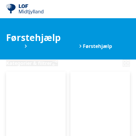
Førstehjælp
Kurser
Favrskov Kommune
Førstehjælp
Kategorier & filtrer
Færdselsrelateret
Færdselsrelateret
førstehjælp
førstehjælp
i
i
Hammel
Hammel