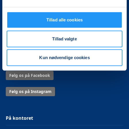
LOF Midtjylland
Vævervej 10C, 1. sal
Tillad alle cookies
8800 Viborg
Tillad valgte
Tlf.:
8726 2326
Mail:
kontor@lof-midtjylland.dk
Kun nødvendige cookies
CVR.: 32950833
Følg os på Facebook
Følg os på Instagram
På kontoret