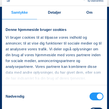
Samtykke
Detaljer
Om
Denne hjemmeside bruger cookies
Vi bruger cookies til at tilpasse vores indhold og
annoncer, til at vise dig funktioner til sociale medier og til
at analysere vores trafik. Vi deler også oplysninger om
Det, der er vigtigt for samfundet, er vigtigt for os
din brug af vores hjemmeside med vores partnere inden
for sociale medier, annonceringspartnere og
Vi skaber rammerne for meningsfulde møder mellem
analysepartnere. Vores partnere kan kombinere disse
mere end 100.000 deltagere i hele landet med kurser,
data med andre oplysninger, du har givet dem, eller som
foredrag og oplevelser.
de har indsamlet fra din brug af deres tjenester.
LOF Midtjylland
Vævervej 10C, 1. sal
Samtykkevalg
Nødvendig
8800 Viborg