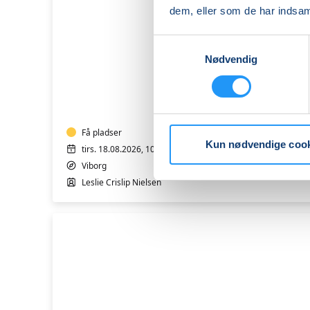
dem, eller som de har indsaml
Samtykkevalg
FVU
Nødvendig
Engelsk
-
Trin
2
&
3
Få pladser
Kun nødvendige coo
tirs. 18.08.2026, 10.00
Viborg
Leslie Crislip Nielsen