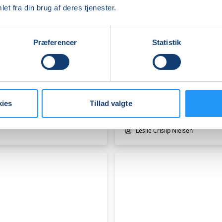
et fra din brug af deres tjenester.
FVU
Præferencer
Statistik
Engelsk
-
Trin
3
&
4
Ledige pladser
kies
Tillad valgte
tirs. 18.08.2026, 14.00
Viborg
Leslie Crislip Nielsen