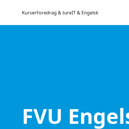
Kurser
Foredrag & ture
IT & Engelsk
FVU Engel