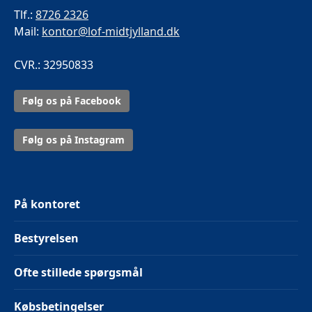
Tlf.:
8726 2326
Mail:
kontor@lof-midtjylland.dk
CVR.: 32950833
Følg os på Facebook
Følg os på Instagram
På kontoret
Bestyrelsen
Ofte stillede spørgsmål
Købsbetingelser