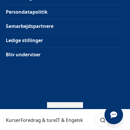
Persondatapolitik
Samarbejdspartnere
Ledige stillinger
Bliv underviser
Cookie deklaration
Søg
Åben me
Kurser
Foredrag & ture
IT & Engelsk