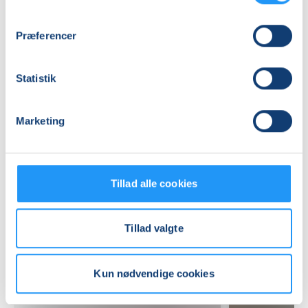
(Lokale 5)
Se på kort
Præferencer
Praktiske oplysninger
Statistik
Mødegange
Marketing
Tillad alle cookies
Tillad valgte
Relaterede hold
Kun nødvendige cookies