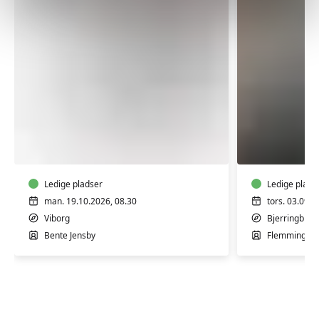
FVU
FVU
Digital
Matemati
IT
IT
-
Bærbar
Ledige pladser
Ledige plads
PC
man. 19.10.2026, 08.30
tors. 03.09.2
-
Viborg
Bjerringbro
Trin
Bente Jensby
Flemming Fab
1