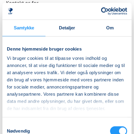
Kontakt os for
nærmere aftale
DKK 0,00
Samtykke
Detaljer
Om
Info
Nummer
Denne hjemmeside bruger cookies
6314010
Vi bruger cookies til at tilpasse vores indhold og
annoncer, til at vise dig funktioner til sociale medier og til
Første mødegang
at analysere vores trafik. Vi deler også oplysninger om
mandag 03.08.2026, kl. 08.30 - 11.30
din brug af vores hjemmeside med vores partnere inden
Sidste mødegang
for sociale medier, annonceringspartnere og
analysepartnere. Vores partnere kan kombinere disse
mandag 05.10.2026, kl. 08.30 - 11.30
data med andre oplysninger, du har givet dem, eller som
Antal mødegange
de har indsamlet fra din brug af deres tjenester.
9 ud af 10 tilbage
Adresse
Samtykkevalg
Nødvendig
LOF Midtjylland, Vævervej 10c, 1 sal, 8800
, Viborg