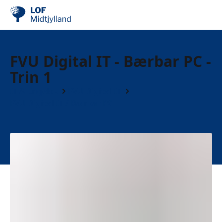
FVU Digital IT - Bærbar PC -
Trin 1
IT & Engelsk
FVU Digital IT
FVU Digital IT / Bærbar PC