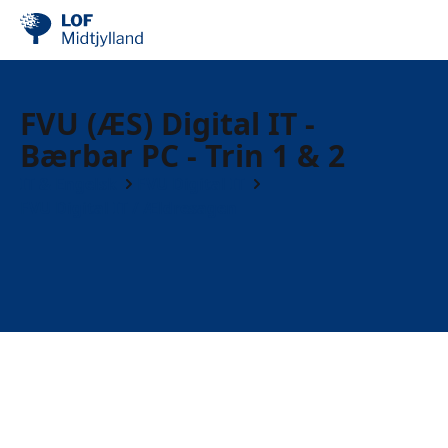
FVU (ÆS) Digital IT -
Bærbar PC - Trin 1 & 2
IT & Engelsk
FVU Digital IT
FVU Digital IT / Ældresagen