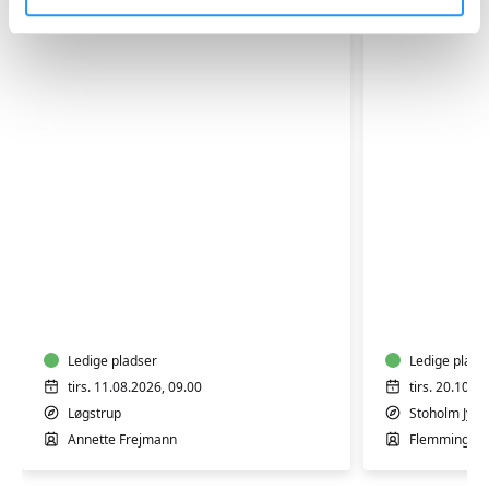
FVU
FVU
(ÆS)
(ÆS)
Digital
Digital
IT
IT
-
Ledige pladser
-
Ledige plads
iPhone
Bærbar
tirs. 11.08.2026, 09.00
tirs. 20.10.2
og
PC
Løgstrup
Stoholm Jyll
iPad
-
Annette Frejmann
Flemming Fab
trin
Trin
1-
1