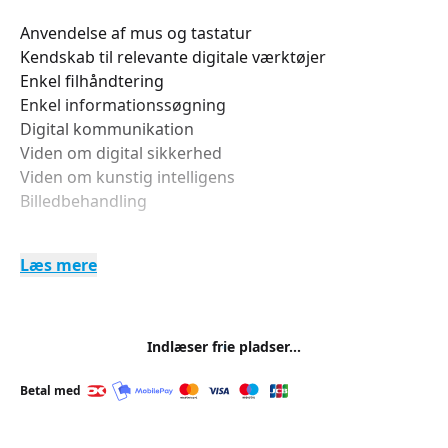
Anvendelse af mus og tastatur
Kendskab til relevante digitale værktøjer
Enkel filhåndtering
Enkel informationssøgning
Digital kommunikation
Viden om digital sikkerhed
Viden om kunstig intelligens
Billedbehandling
Læs mere
Undervisningen tilpasses dine behov. Målet er at
hjælpe dig med at blive mere fortrolig med den
digitale verden.
Indlæser frie pladser...
For mere information og tilmelding, kontakt LOF
Midtjylland på telefon: 87 26 23 26 eller send en mail
Betal med
til
kontor@lof-midtjylland.dk
.