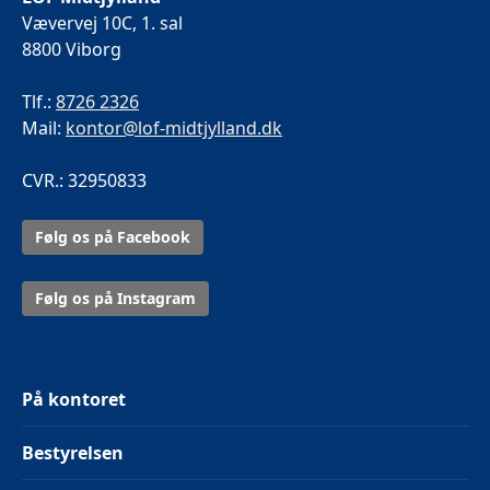
Vævervej 10C, 1. sal
8800 Viborg
Tlf.:
8726 2326
Mail:
kontor@lof-midtjylland.dk
CVR.: 32950833
Følg os på Facebook
Følg os på Instagram
På kontoret
Bestyrelsen