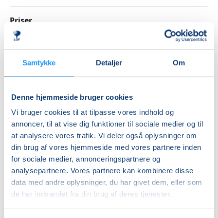
Hvorfor vente? Grib chancen for at forbedre dine
digitale evner med FVU Digital allerede i dag!
Priser
Kontakt os for
Prøve
nærmere aftale
Kursusforløbet består af 4 trin, hvor du starter på det
Samtykke
Detaljer
Om
niveau, der passer bedst til dig. Der er ingen krav til
DKK 0,00
særlige IT-kundskaber for at deltage i FVU Digital.
Hvert trin kan afsluttes med en vurdering, og efter 4.
Info
Denne hjemmeside bruger cookies
trin kan afsluttes med en prøve. Det er helt frivilligt
Nummer
om du ønsker at deltage i disse.
Vi bruger cookies til at tilpasse vores indhold og
annoncer, til at vise dig funktioner til sociale medier og til
6314211
holdtag:Ørum
at analysere vores trafik. Vi deler også oplysninger om
Første mødegang
din brug af vores hjemmeside med vores partnere inden
tirsdag 11.08.2026, kl. 13.00 - 16.00
for sociale medier, annonceringspartnere og
analysepartnere. Vores partnere kan kombinere disse
Sidste mødegang
data med andre oplysninger, du har givet dem, eller som
tirsdag 06.10.2026, kl. 13.00 - 16.00
de har indsamlet fra din brug af deres tjenester.
Antal mødegange