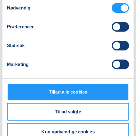
9
mødegange
Samtykkevalg
Nødvendig
Adresse
Sundgaards Hus, Østergade 34, 8830
, Tjele
Præferencer
(Cafeteriet)
Se på kort
Statistik
Praktiske oplysninger
Marketing
Mødegange
Tillad alle cookies
Tillad valgte
Relaterede hold
Kun nødvendige cookies