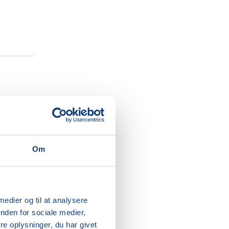
Om
useum i
son på
 medier og til at analysere
t vil du
nden for sociale medier,
dan
e oplysninger, du har givet