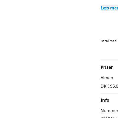
Læs me
I forbin
museum 
VIGTIGT:
LOF har
Betal med
ved at k
Priser
Almen
DKK 95,
Info
Numme