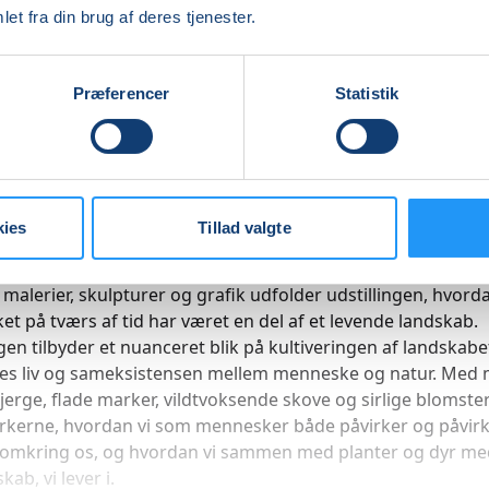
stensen mellem menneske og natur kommer til udtryk ge
et fra din brug af deres tjenester.
torien.
ngen viser et håndplukket udvalg af kunstværker fra SMK’s
Præferencer
Statistik
de samling af 700 års kunst – fra europæisk barokkunst o
mantik til samtidskunst. Kendte værker præsenteres side 
r, som kun sjældent er blevet udstillet tidligere. Du vil i
ngen møde kunstværker af kunstnerne Claude Lorrain, Anne
lsen, J.F. Willumsen, Edvard Munch, Ebba Carstensen, Jens
kies
Tillad valgte
ard, Lene Adler Petersen, Anna Bjerger og mange flere.
alerier, skulpturer og grafik udfolder udstillingen, hvord
t på tværs af tid har været en del af et levende landskab.
ngen tilbyder et nuanceret blik på kultiveringen af landskabe
es liv og sameksistensen mellem menneske og natur. Med 
bjerge, flade marker, vildtvoksende skove og sirlige blomster
kerne, hvordan vi som mennesker både påvirker og påvirk
 omkring os, og hvordan vi sammen med planter og dyr m
kab, vi lever i.