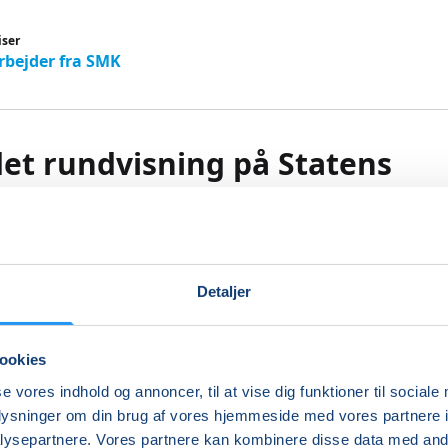
iser
bejder fra SMK
et rundvisning på Statens
eum for Kunst Thy
v tilbud
Detaljer
LOF Midtjylland på denne kør-selv oplevelse til det nye m
ookies
er og gror, vokser og blomstrer i Thy. I den første fulde sæ
se vores indhold og annoncer, til at vise dig funktioner til sociale
r naturen inviteret helt ind i udstillingsrummene. I Pakhuse
oplysninger om din brug af vores hjemmeside med vores partnere i
dstillingen Levende landskaber, som giver et indblik i, hvor
ysepartnere. Vores partnere kan kombinere disse data med andr