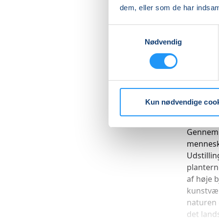
sameksi
dem, eller som de har indsaml
kunsthis
Samtykkevalg
Udstilli
Nødvendig
omfatten
dansk ro
med værke
udstilli
Carl-Nie
Kun nødvendige coo
Sønderga
Gennem m
menneske
Udstilli
plantern
af høje 
kunstvær
naturen
det lands