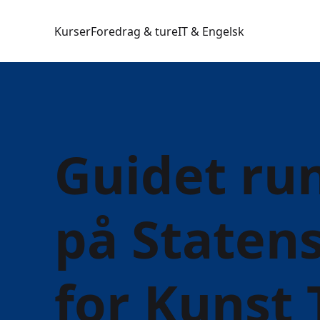
Kurser
Foredrag & ture
IT & Engelsk
Guidet ru
på State
for Kunst 