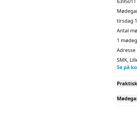
6395011
Mødega
tirsdag 1
Antal m
1
mødeg
Adresse
SMK, Lil
Se på ko
Praktis
Mødega