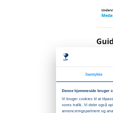
Underv
Medar
Guid
Mus
- Kør sel
Samtykke
Kom med 
Thy
Denne hjemmeside bruger c
Det spir
Vi bruger cookies til at tilpas
SMKThy e
vores trafik. Vi deler også 
opleve u
annonceringspartnere og anal