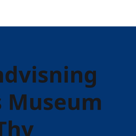
ndvisning
ns Museum
Thy