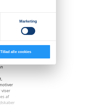
nnem
Marketing
ver
om side
 Marie
Tillad alle cookies
an
t,
motiver
 viser
es af
edskaber