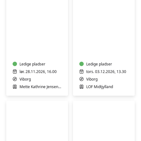
Evald
Kirkebesøg
Tang
i
Kristensen
Viborg
-
Domkirke
Verdens
Ledige pladser
Ledige pladser
største
lør. 28.11.2026, 16.00
tors. 03.12.2026, 13.30
folkemindesamler
Viborg
Viborg
Mette Kathrine Jensen Stærk
LOF Midtjylland