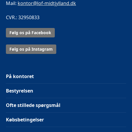
Mail:
kontor@lof-midtjylland.dk
CVR.: 32950833
Følg os på Facebook
Følg os på Instagram
På kontoret
Bestyrelsen
Ofte stillede spørgsmål
Købsbetingelser