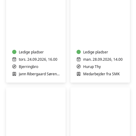
Svampetur
Guidet
i
rundvisning
Hjermind
på
Skov
Statens
ved
Ledige pladser
Museum
Ledige pladser
Bjerringbro
for
tors. 24.09.2026, 16.00
man. 28.09.2026, 14.00
Kunst
Bjerringbro
Hurup Thy
Thy
Jann Ribergaard Sørensen
Medarbejder fra SMK
Svampetur
Besøg