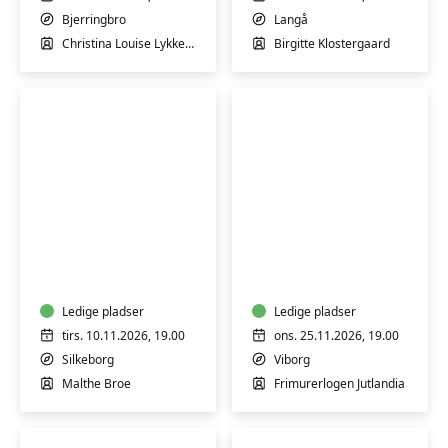
omstilling”
Bjerringbro
Langå
Christina Louise Lykkeberg Sørensen
Birgitte Klostergaard
Fra
Frimurerlogen
Afghanistan
Jutlandia
til
på
Danmark
Sønæs
Ledige pladser
i
Ledige pladser
Viborg
tirs. 10.11.2026, 19.00
ons. 25.11.2026, 19.00
Silkeborg
Viborg
Malthe Broe
Frimurerlogen Jutlandia