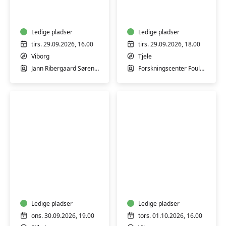
i
på
Undallslund
Forskningscenter
Skov
Foulum
ved
Ledige pladser
Ledige pladser
Viborg
tirs. 29.09.2026, 16.00
tirs. 29.09.2026, 18.00
Viborg
Tjele
Jann Ribergaard Sørensen
Forskningscenter Foulum
Nysgerrighed
Svampetur
kender
i
ingen
Sjørup
alder
Plantage
–
Ledige pladser
mellem
Ledige pladser
Silkeborg
Viborg
ons. 30.09.2026, 19.00
tors. 01.10.2026, 16.00