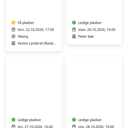
Besøg
Kunstruten
i
med
Vestre
Peter
Landsret
Kær
Få pladser
-
Ledige pladser
online
tors. 22.10.2026, 17.00
man. 26.10.2026, 19.00
"live"
Viborg
Peter Kær
højskole
Vestre Landsret (Rundviser)
Foredrag
Nysgerrighed
på
kender
Energimuseet
ingen
-
alder
”Den
Ledige pladser
–
Ledige pladser
sorte
Langå
tirs. 27.10.2026, 16.00
ons. 28.10.2026, 19.00