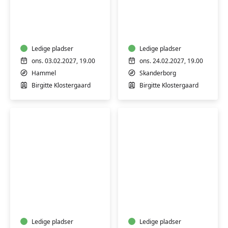
Nysgerrighed
Nysgerrighed
kender
kender
ingen
ingen
alder
alder
–
Ledige pladser
–
Ledige pladser
Hammel
Skanderborg
ons. 03.02.2027, 19.00
ons. 24.02.2027, 19.00
Hammel
Skanderborg
Birgitte Klostergaard
Birgitte Klostergaard
Per
Nysgerrighed
Hove
kender
Thomsen:
ingen
Min
alder
ADHD
Ledige pladser
–
Ledige pladser