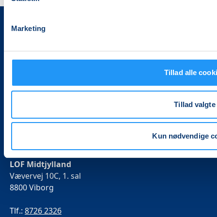
Marketing
Tillad alle cook
Det, der er vigtigt for samfundet, er vigtigt for os
Tillad valgte
Vi skaber rammerne for meningsfulde møder mellem
mere end 100.000 deltagere i hele landet med kurser,
Kun nødvendige c
foredrag og oplevelser.
LOF Midtjylland
Vævervej 10C, 1. sal
8800 Viborg
Tlf.:
8726 2326