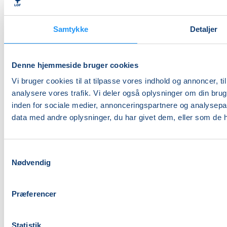
Skal jeg være fysisk stærk for at deltage i
ture?
De fleste ture foregår i et roligt tempo. Det
Samtykke
Detaljer
fremgår ved tilmelding.
Er foredragene fagligt tunge?
Nej, de fleste er tilrettelagt, så alle kan få
Denne hjemmeside bruger cookies
udbytte.
Vi bruger cookies til at tilpasse vores indhold og annoncer, til 
Foregår ture altid udendørs?
analysere vores trafik. Vi deler også oplysninger om din br
Det afhænger af aktiviteten, og det oplyses
inden for sociale medier, annonceringspartnere og analysepa
ved tilmelding.
data med andre oplysninger, du har givet dem, eller som de ha
Vil du opleve mere og lære nyt? Se de
aktuelle foredrag og ture hos LOF
Midtjylland og tilmeld dig.
Samtykkevalg
Nødvendig
Præferencer
Statistik