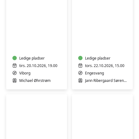
Byvandring
Svampetur
ved
i
Viborg
Kompedal
Idrætshøjskole
Plantage
Ledige pladser
nord
Ledige pladser
for
tirs. 20.10.2026, 19.00
tors. 22.10.2026, 15.00
Engesvang
Viborg
Engesvang
Michael Øhrstrøm
Jann Ribergaard Sørensen