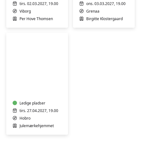
hjerne
Grenå
tirs. 02.03.2027, 19.00
ons. 03.03.2027, 19.00
Viborg
Grenaa
Per Hove Thomsen
Birgitte Klostergaard
Besøg
på
Julemærkehjemmet
i
Hobro
Ledige pladser
tirs. 27.04.2027, 19.00
Hobro
Julemærkehjemmet