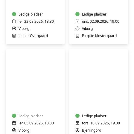
Fængende
ingen
byvandring
alder
-
Ledige pladser
–
Ledige pladser
den
Viborg
lør. 22.08.2026, 13.30
ons. 02.09.2026, 19.00
store
Viborg
Viborg
bybrand
Jesper Overgaard
Birgitte Klostergaard
Byvandring
Smage-
Viborg:
aften
Med
hos
skrønerne
Mammen
som
Ledige pladser
Ost
Ledige pladser
vejviser
og
lør. 05.09.2026, 13.30
tors. 10.09.2026, 19.00
Deli
Viborg
Bjerringbro