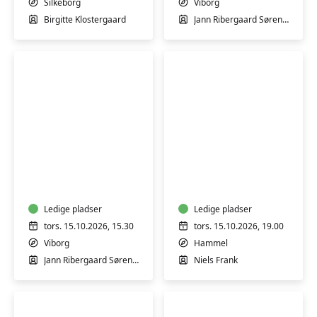
og
Silkeborg
Viborg
Holstebro
Birgitte Klostergaard
Jann Ribergaard Sørensen
Svampetur
Foredrag
i
v/
Viborg
Billedkunstner
Hedeplantage
Niels
Ledige pladser
Frank
Ledige pladser
tors. 15.10.2026, 15.30
tors. 15.10.2026, 19.00
Viborg
Hammel
Jann Ribergaard Sørensen
Niels Frank