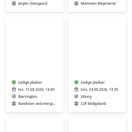
Jesper Overgaard
Mammen Mejerierne
Guidet
Viborg
rundvisning
Arrest:
på
hvordan
Energimuseet
fungerer
Ledige pladser
fængselssystemet
Ledige pladser
tirs. 15.09.2026, 14.00
tors. 24.09.2026, 13.30
Bjerringbro
Viborg
Rundviser ved energimuseet
LOF Midtjylland