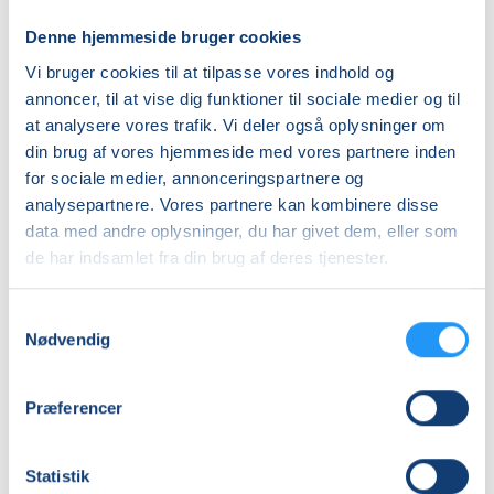
Almen
Denne hjemmeside bruger cookies
DKK 590,00
Vi bruger cookies til at tilpasse vores indhold og
annoncer, til at vise dig funktioner til sociale medier og til
Info
at analysere vores trafik. Vi deler også oplysninger om
din brug af vores hjemmeside med vores partnere inden
Nummer
for sociale medier, annonceringspartnere og
262166
analysepartnere. Vores partnere kan kombinere disse
data med andre oplysninger, du har givet dem, eller som
Første mødegang
de har indsamlet fra din brug af deres tjenester.
torsdag 22.10.2026, kl. 17.15 - 18.15
Sidste mødegang
Samtykkevalg
Nødvendig
torsdag 10.12.2026, kl. 17.15 - 18.15
Antal mødegange
Præferencer
8
mødegange
Adresse
Statistik
Hobro Bymidte, Adelgade 40F, 9500
, Hobro