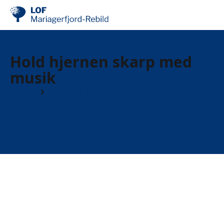
Hold hjernen skarp med
musik
Kurser
Motion & Sundhed