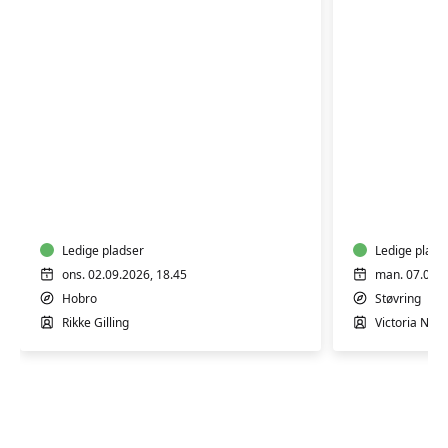
Yoga
Yoga
Mix
-
hensynt
Ledige pladser
Ledige plads
ons. 02.09.2026, 18.45
man. 07.09.2
Hobro
Støvring
Rikke Gilling
Victoria Nord