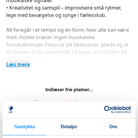
musikalske signaler.
• Kreativitet og samspil – improvisere små rytmer,
lege med bevægelse og synge i fællesskab.
Alt foregår i et tempo og en form, hvor alle kan være
med. Holdet kræver ingen musikalske
forudsætninger. Fokus er på fællesskab, glæde og at
få hjernen til at samarbejde på tværs af områder på
en legende måde.
Læs mere
Holdet er for voksne i alle aldre, der gerne vil
vedligeholde deres mentale skarphed, udfordre
hjernen og samtidig have det sjovt i godt selskab.
Indlæser frie pladser...
Betal med
Samtykke
Detaljer
Om
Priser