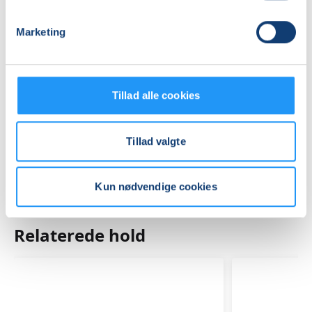
(Træningslokale)
Se på kort
Marketing
Praktiske oplysninger
Tillad alle cookies
Mødegange
Tillad valgte
Kun nødvendige cookies
Relaterede hold