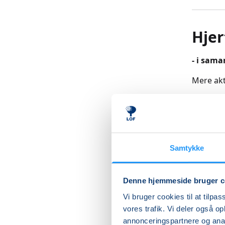
Hjer
- i sam
Mere akt
Særlig ti
forebygg
Kurset h
Samtykke
også ve
Træninge
Denne hjemmeside bruger c
balance,
Vi bruger cookies til at tilpas
til fysis
vores trafik. Vi deler også 
annonceringspartnere og anal