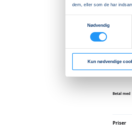
Du intro
dem, eller som de har indsaml
kredsløb,
Samtykkevalg
Undervis
Nødvendig
Læs me
Kun nødvendige coo
Betal med
Priser