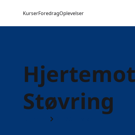
Kurser
Foredrag
Oplevelser
Hjertemoti
Støvring
Kurser
9530 Støvring