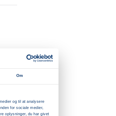
ne vil
 er du
Om
og
e er vant
 medier og til at analysere
nden for sociale medier,
e oplysninger, du har givet