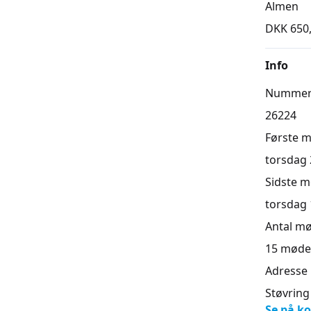
Almen
DKK 650
Info
Numme
26224
Første 
torsdag 2
Sidste 
torsdag 1
Antal m
15
møde
Adresse
Støvring
Se på ko