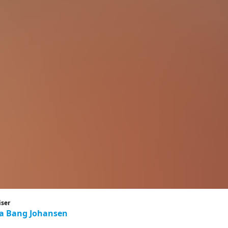
iser
a Bang Johansen