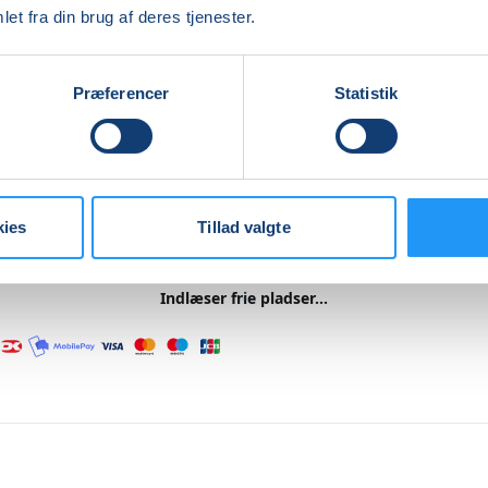
duceres til forskellige motionstemaer: Cirkeltræning med 
et fra din brug af deres tjenester.
 bold og elastik øvelse.
er i Hjertemotion er uddannet fysioterapeut.
Præferencer
Statistik
re
kies
Tillad valgte
Indlæser frie pladser...