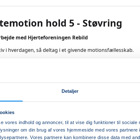
temotion hold 5 - Støvring
arbejde med Hjerteforeningen Rebild
iv i hverdagen, så deltag i et givende motionsfællesskab.
lrettelagt for dig, der har en kronisk hjertesygdom eller ger
e livsstilssygdom.
envender sig til både mænd og kvinder. Er du pårørende, så
Detaljer
lkommen.
n vil være baseret på kredsløbstræning, styrke, kondition 
ookies
 og tilrettelægges så alle kan være med, også selvom du ikk
se vores indhold og annoncer, til at vise dig funktioner til sociale
k træning.
oplysninger om din brug af vores hjemmeside med vores partnere i
ysepartnere. Vores partnere kan kombinere disse data med andr