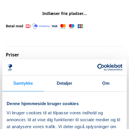
Indlæser frie pladser...
Betal med
Priser
Almen
DKK 590,00
Samtykke
Detaljer
Om
Info
Nummer
Denne hjemmeside bruger cookies
262107
Vi bruger cookies til at tilpasse vores indhold og
annoncer, til at vise dig funktioner til sociale medier og til
Første mødegang
at analysere vores trafik. Vi deler også oplysninger om