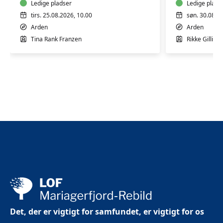
Arden
Ledige pladser
med
Ledige plads
qigong
tirs. 25.08.2026, 10.00
søn. 30.08.2
Arden
Arden
Tina Rank Franzen
Rikke Gilling
Det, der er vigtigt for samfundet, er vigtigt for os