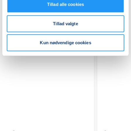
Tillad alle cookies
Tillad valgte
Relaterede hold
Kun nødvendige cookies
Hjertemotion
Workshop
hold
Bevæg
6
dig
-
yngre