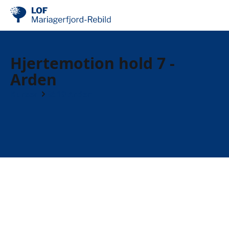
Hjertemotion hold 7 -
Arden
Kurser
9510 Arden