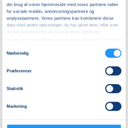
onsdag 26.08.2026, kl. 10.00 - 11.00
din brug af vores hjemmeside med vores partnere inden
Sidste mødegang
for sociale medier, annonceringspartnere og
analysepartnere. Vores partnere kan kombinere disse
onsdag 09.12.2026, kl. 10.00 - 11.00
data med andre oplysninger, du har givet dem, eller som
Antal mødegange
de har indsamlet fra din brug af deres tjenester.
15
mødegange
Adresse
Samtykkevalg
Nødvendig
Arden Fysioterapi, Vestergade 21, 9510
, Arden
(Lokale)
Se på kort
Præferencer
Praktiske oplysninger
Statistik
Mødegange
Marketing