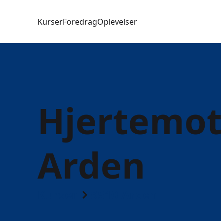
Kurser
Foredrag
Oplevelser
Hjertemoti
Arden
Kurser
9510 Arden