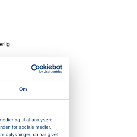
ærlig
 er du
Om
, og
fysisk
ing med
 medier og til at analysere
nden for sociale medier,
e oplysninger, du har givet