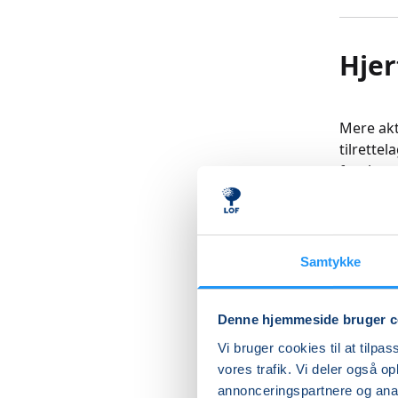
Hjer
Mere akt
tilrettel
forebygg
Kurset h
også ve
Samtykke
Træninge
tilrette
træning.
Denne hjemmeside bruger c
fokus på
Vi bruger cookies til at tilpas
vores trafik. Vi deler også 
Undervis
annonceringspartnere og anal