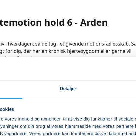
temotion hold 6 - Arden
iv i hverdagen, så deltag i et givende motionsfællesskab. S
agt for dig, der har en kronisk hjertesygdom eller gerne vil
e livsstilssygdom.
envender sig til både mænd og kvinder. Er du pårørende, så
lkommen.
Detaljer
n vil være baseret på kredsløbstræning, styrke og balance
lægges så alle kan være med, også selvom du ikke er vant til 
 Du introduceres til forskellige motionstemaer: Cirkeltræn
ookies
 kredsløb, bold og elastik øvelse.
se vores indhold og annoncer, til at vise dig funktioner til sociale
oplysninger om din brug af vores hjemmeside med vores partnere i
er er uddannet fysioterapeut.
ysepartnere. Vores partnere kan kombinere disse data med andr