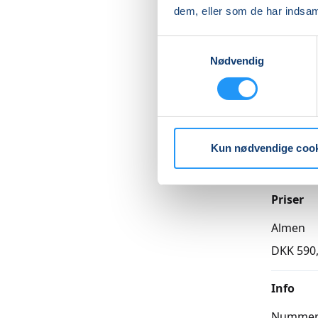
dem, eller som de har indsaml
Læs me
Samtykkevalg
Nødvendig
Betal med
Kun nødvendige coo
Priser
Almen
DKK 590
Info
Numme