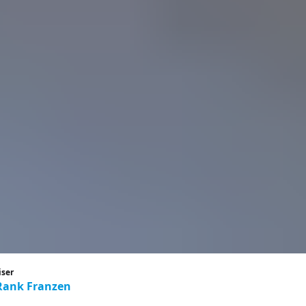
iser
Rank Franzen