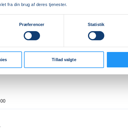
et fra din brug af deres tjenester.
re
Præferencer
Statistik
Indlæser frie pladser...
kies
Tillad valgte
,00
r