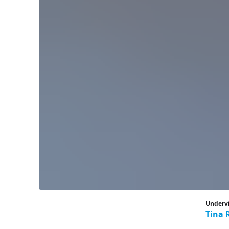
Underv
Tina 