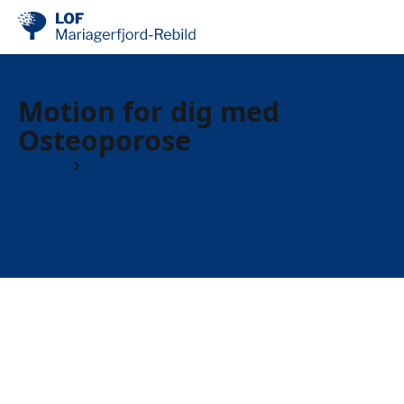
Motion for dig med
Osteoporose
Kurser
9500 Hobro