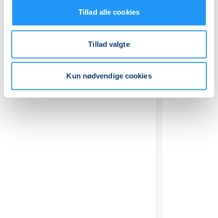
Tillad alle cookies
Tillad valgte
Relaterede hold
Kun nødvendige cookies
Keramikkursus
Generati
for
i
begyndere
ler