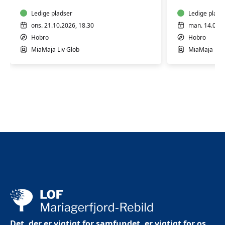
&
let
Ledige pladser
Ledige plads
øvede
ons. 21.10.2026, 18.30
man. 14.09.2
Hobro
Hobro
MiaMaja Liv Glob
MiaMaja Liv 
Det, der er vigtigt for samfundet, er vigtigt for os