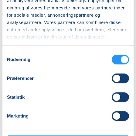
at analysere vores trafik. Vi deler også oplysninger om
tirsdag 22.09.2026, kl. 13.00 - 14.00
din brug af vores hjemmeside med vores partnere inden
for sociale medier, annonceringspartnere og
Sidste mødegang
analysepartnere. Vores partnere kan kombinere disse
tirsdag 01.12.2026, kl. 13.00 - 14.00
data med andre oplysninger, du har givet dem, eller som
Antal mødegange
de har indsamlet fra din brug af deres tjenester.
10
mødegange
Samtykkevalg
Adresse
Nødvendig
Hobro Bymidte, Adelgade 40F, 9500
, Hobro
(Træningslokale)
Præferencer
Se på kort
Praktiske oplysninger
Statistik
Mødegange
Marketing