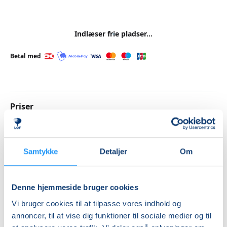
Indlæser frie pladser...
Betal med
Priser
Handicap
DKK 650,00
Samtykke
Detaljer
Om
Info
Denne hjemmeside bruger cookies
Nummer
Vi bruger cookies til at tilpasse vores indhold og
262125
annoncer, til at vise dig funktioner til sociale medier og til
Første mødegang