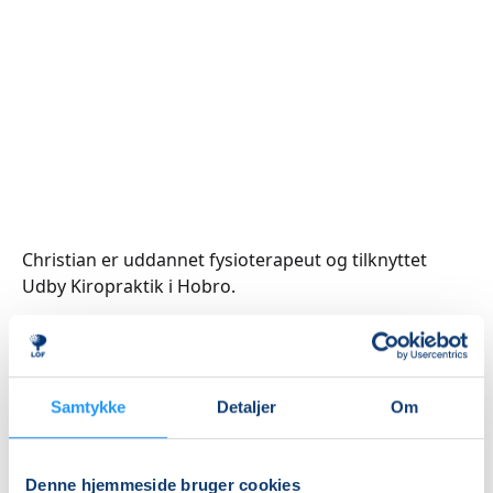
Christian er uddannet fysioterapeut og tilknyttet
Udby Kiropraktik i Hobro.
Samtykke
Detaljer
Om
Kurser med Christian
Meinung Andersen
Denne hjemmeside bruger cookies