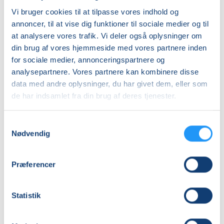
Vi bruger cookies til at tilpasse vores indhold og
annoncer, til at vise dig funktioner til sociale medier og til
at analysere vores trafik. Vi deler også oplysninger om
din brug af vores hjemmeside med vores partnere inden
for sociale medier, annonceringspartnere og
analysepartnere. Vores partnere kan kombinere disse
data med andre oplysninger, du har givet dem, eller som
Motion
de har indsamlet fra din brug af deres tjenester.
for
dig
med
Samtykkevalg
Osteoporose
Ledige pladser
Nødvendig
tirs. 22.09.2026, 13.00
Hobro
Christian Meinung Andersen
Præferencer
Statistik