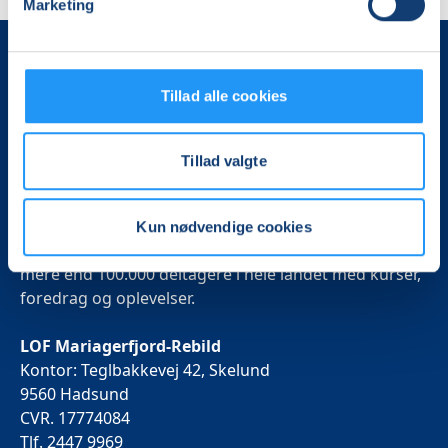
Marketing
Tillad alle cookies
Tillad valgte
Det, der er vigtigt for samfundet, er vigtigt for os
Kun nødvendige cookies
Vi skaber rammerne for meningsfulde møder mellem
mere end 100.000 deltagere i hele landet med kurser,
foredrag og oplevelser.
LOF Mariagerfjord-Rebild
Kontor: Teglbakkevej 42, Skelund
9560 Hadsund
CVR. 17774084
Tlf. 2447 9969