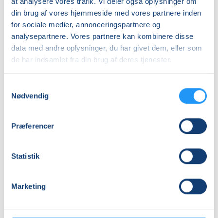
at analysere vores trafik. Vi deler også oplysninger om
Ledige pladser
din brug af vores hjemmeside med vores partnere inden
søn. 22.11.2026, 10.00
for sociale medier, annonceringspartnere og
Nysted
analysepartnere. Vores partnere kan kombinere disse
Henriette Kerff
data med andre oplysninger, du har givet dem, eller som
de har indsamlet fra din brug af deres tjenester.
Samtykkevalg
Nødvendig
Vi tilbyder et bredt udvalg i kurser i Blomster, fra
Blomstermagi til Buketter fra Skærehaven.
Præferencer
Der bliver løbende slået nye kurser op - hold dig
orienteret her på vores website,
Facebook
eller
Statistik
Instagram
.
Marketing