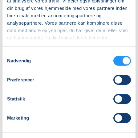
at analysere vores trafik. Vi deler også oplysninger om
Ledige pladser
din brug af vores hjemmeside med vores partnere inden
søn. 22.11.2026, 10.00
for sociale medier, annonceringspartnere og
Nysted
analysepartnere. Vores partnere kan kombinere disse
Henriette Kerff
data med andre oplysninger, du har givet dem, eller som
de har indsamlet fra din brug af deres tjenester.
Samtykkevalg
Nødvendig
Vi tilbyder et bredt udvalg i kurser i Blomster, fra
Blomstermagi til Buketter fra Skærehaven.
Præferencer
Der bliver løbende slået nye kurser op - hold dig
orienteret her på vores website,
Facebook
eller
Statistik
Instagram
.
Marketing