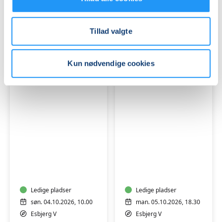
Varde
–
(Tirsdag)
kreativitet
Få pladser
og
Ledige pladser
Tillad valgte
fordybelse
tirs. 29.09.2026, 14.30
tors. 01.10.2026, 18.30
i
Varde
Varde
Varde
Solvej Bammeskov
Bonna Ravn Thomsen
Kun nødvendige cookies
Hvordan
Klassisk
påvirker
tegning
vores
–
omgivelser
lær
vores
Ledige pladser
grundteknikker
Ledige pladser
trivsel?
og
søn. 04.10.2026, 10.00
man. 05.10.2026, 18.30
find
Esbjerg V
Esbjerg V