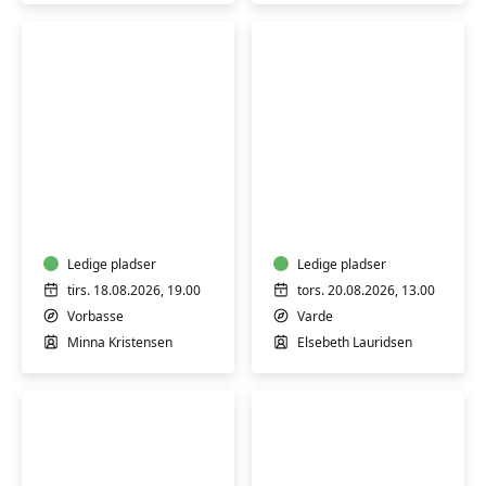
træmøbler
Keramik
Akrylmaling
i
for
Vorbasse
alle
i
Ledige pladser
Varde
Ledige pladser
tirs. 18.08.2026, 19.00
tors. 20.08.2026, 13.00
Vorbasse
Varde
Minna Kristensen
Elsebeth Lauridsen