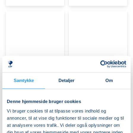
i
Christiansfeld
Kursus
Lav
i
dine
crepepapirblomster
egne
-
evighedsblomster
lørdag
Ledige pladser
i
Ledige pladser
Samtykke
Detaljer
Om
papir
lør. 12.09.2026, 10.00
søn. 27.09.2026, 10.00
Esbjerg
Kolding
Tina Møller
Rikke Vejle
Denne hjemmeside bruger cookies
Vi bruger cookies til at tilpasse vores indhold og
annoncer, til at vise dig funktioner til sociale medier og til
at analysere vores trafik. Vi deler også oplysninger om
din brug af vores hjemmeside med vores partnere inden