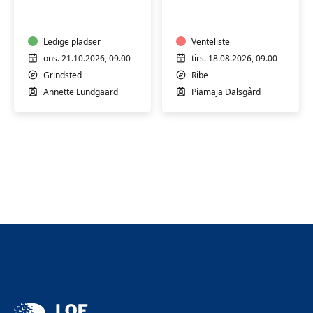
dit
keramik
eget
–
fotoalbum
formiddagshold
Ledige pladser
(tirsdag)
Venteliste
i
ons. 21.10.2026, 09.00
tirs. 18.08.2026, 09.00
Ribe
Grindsted
Ribe
Annette Lundgaard
Piamaja Dalsgård