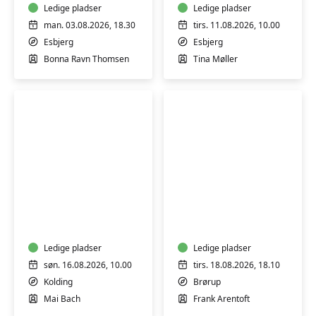
og
Ledige pladser
Ledige pladser
kreativ
man. 03.08.2026, 18.30
tirs. 11.08.2026, 10.00
fordybelse
Esbjerg
Esbjerg
Bonna Ravn Thomsen
Tina Møller
Crepepapirblomster
Renovering
–
af
Søndag
gamle
i
møbler
Kolding
Ledige pladser
–
Ledige pladser
teak,
søn. 16.08.2026, 10.00
tirs. 18.08.2026, 18.10
palisander
Kolding
Brørup
og
Mai Bach
Frank Arentoft
klassiske