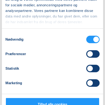
for sociale medier, annonceringspartnere og
analysepartnere. Vores partnere kan kombinere disse
Træarbejde
Akrylmaling
data med andre oplysninger, du har givet dem, eller som
–
i
de har indsamlet fra din brug af deres tjenester.
træskæring
Varde
og
(Mandag)
Samtykkevalg
trædrejning
Ledige pladser
Ledige pladser
Nødvendig
i
man. 28.09.2026, 19.00
man. 28.09.2026, 09.30
Næsbjerg
Varde
Varde
Knud Bjarne Eg Bennetsen
Solvej Bammeskov
Præferencer
Statistik
Marketing
Akrylmaling
Intuitiv
i
tegning
Tillad alle cookies