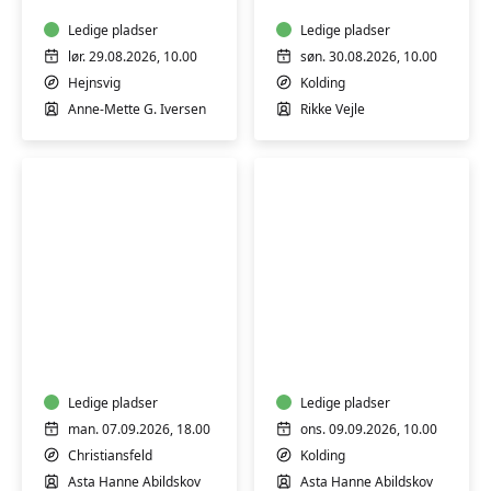
ny
evighedsblomster
måde
Ledige pladser
i
Ledige pladser
-
papir
lør. 29.08.2026, 10.00
søn. 30.08.2026, 10.00
i
-
Hejnsvig
Kolding
ro
Workshop
Anne-Mette G. Iversen
Rikke Vejle
med
naturen
Kreativt
Kreativt
værksted
værksted
–
–
syning,
syning,
strik,
Ledige pladser
strik,
Ledige pladser
broderi
broderi
man. 07.09.2026, 18.00
ons. 09.09.2026, 10.00
og
og
Christiansfeld
Kolding
genbrug
genbrug
Asta Hanne Abildskov
Asta Hanne Abildskov