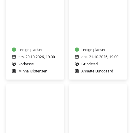
Keramik
Julekort,
i
julegave-
Vorbasse
tags
og
Ledige pladser
pakkepynt
Ledige pladser
tirs. 20.10.2026, 19.00
ons. 21.10.2026, 19.00
Vorbasse
Grindsted
Minna Kristensen
Annette Lundgaard
Lav
Hensyntagende