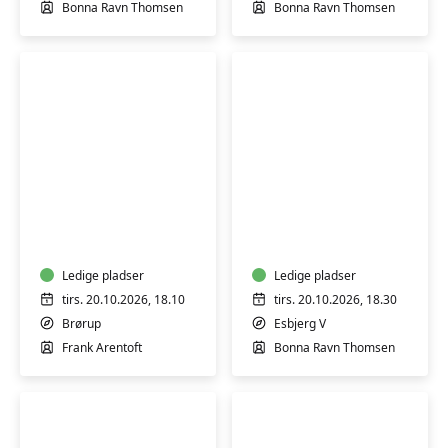
dit
Bonna Ravn Thomsen
Bonna Ravn Thomsen
eget
udtryk
Renovering
Moodboards
af
–
gamle
find
møbler
din
–
Ledige pladser
personlige
Ledige pladser
teak,
stil
tirs. 20.10.2026, 18.10
tirs. 20.10.2026, 18.30
palisander
i
Brørup
Esbjerg V
og
hjemmet
Frank Arentoft
Bonna Ravn Thomsen
klassiske
træmøbler