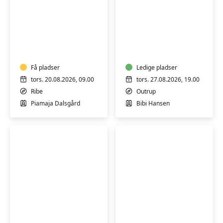
Hensyntagende
Keramik
keramik
i
–
Outrup
formiddagshold
i
Få pladser
Ledige pladser
Ribe
tors. 20.08.2026, 09.00
tors. 27.08.2026, 19.00
(torsdag)
Ribe
Outrup
Piamaja Dalsgård
Bibi Hansen
Tegning
Lav
på
dine
en
egne