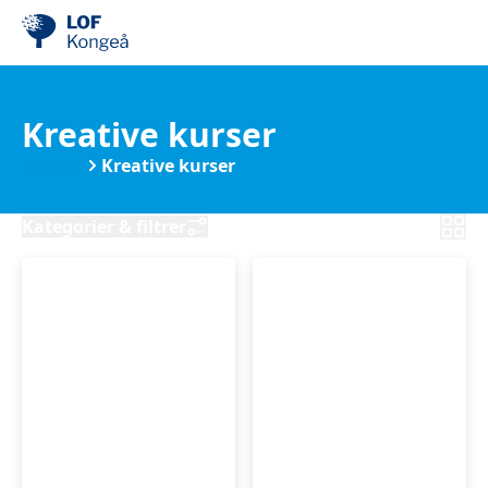
Kreative kurser
Kurser
Kreative kurser
Kategorier & filtrer
Akvarel
Kursus
–
i
farver,
crepepapirblomste
teknikker