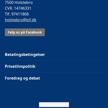
7500 Holstebro
CVR. 14746331
Tlf. 97411868
holstebro@lof.dk
Følg os på Facebook
Betalingsbetingelser
Privatlivspolitik
Foredrag og debat
Cookie deklaration