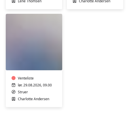
Lene Thomsen
Charlotte Andersen
Weekendkursus
-
Lær
din
overlocker
Venteliste
at
lør. 29.08.2026, 09.00
kende
Struer
-
Charlotte Andersen
Basis
kursus