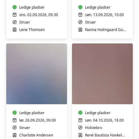
10
i
måneder
Ledige pladser
crepepapir
Ledige pladser
ons. 02.09.2026, 09.30
søn. 13.09.2026, 10.00
Struer
Struer
Lene Thomsen
Nanna Holmgaard Gomaa
Weekendkursus
Weekendkurser
-
Haps!
Syning
–
for
Lav
alle
Ledige pladser
din
Ledige pladser
egen
lør. 26.09.2026, 09.00
søn. 04.10.2026, 18.00
natur-
Struer
Holstebro
snaps
Charlotte Andersen
René Bautista Hankelbjerg