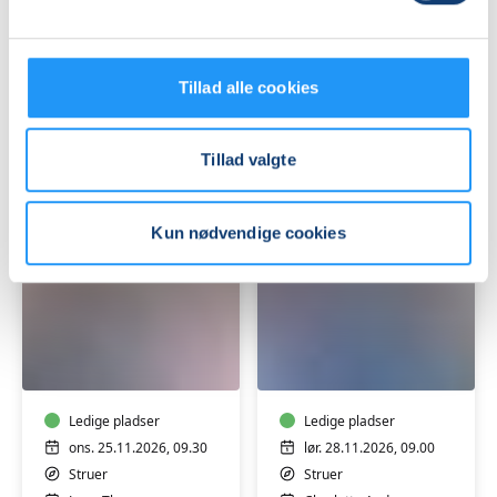
Syning
til
for
5
alle
Ledige pladser
måneder
Ledige pladser
lør. 31.10.2026, 09.00
ons. 25.11.2026, 10.30
Tillad alle cookies
Struer
Struer
Charlotte Andersen
Lene Thomsen
Tillad valgte
Kun nødvendige cookies
BabyTummel
Weekendkursus
5
-
til
Syning
10
for
måneder
Ledige pladser
alle
Ledige pladser
ons. 25.11.2026, 09.30
lør. 28.11.2026, 09.00
Struer
Struer