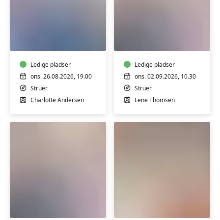
Syning
BabyTummel
for
2
alle
til
5
Ledige pladser
måneder
Ledige pladser
ons. 26.08.2026, 19.00
ons. 02.09.2026, 10.30
Struer
Struer
Charlotte Andersen
Lene Thomsen
BabyTummel
Weekendkursus
5
-
til
Vægblomster