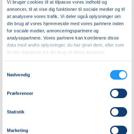
Vi bruger cookies til at tilpasse vores indhold og
annoncer, til at vise dig funktioner til sociale medier og til
at analysere vores trafik. Vi deler også oplysninger om
Syning
Weekendkursus
din brug af vores hjemmeside med vores partnere inden
for
-
for sociale medier, annonceringspartnere og
alle
Julebroderi
analysepartnere. Vores partnere kan kombinere disse
Ledige pladser
Ledige pladser
data med andre oplysninger, du har givet dem, eller som
ons. 21.10.2026, 19.00
søn. 25.10.2026, 10.00
de har indsamlet fra din brug af deres tjenester.
Struer
Struer
Charlotte Andersen
Nanna Holmgaard Gomaa
Samtykkevalg
Nødvendig
Præferencer
Statistik
Weekendkursus
BabyTummel
-
2
Marketing