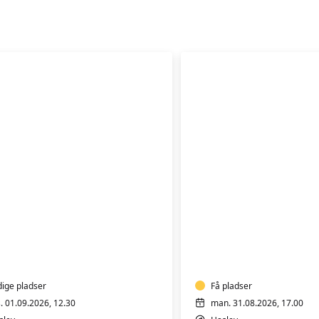
træning
Rygtræning
for
mer
herrer
dige pladser
Få pladser
s. 01.09.2026, 12.30
man. 31.08.2026, 17.00