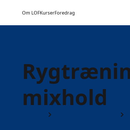
Om LOF
Kurser
Foredrag
Rygtrænin
mixhold
Kurser
Motion & Sundhed
R