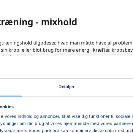
ræning - mixhold
gtræningshold tilgodeser, hvad man måtte have af problem
sin krop, eller blot brug for mere energi, kræfter, kropsbe
ghed i dagligdagen.
ng der afsluttes med afspænding, hensyntagende hold. De
d for herrer.
Detaljer
agende hold!
ookies
re
se vores indhold og annoncer, til at vise dig funktioner til sociale
oplysninger om din brug af vores hjemmeside med vores partnere i
ysepartnere. Vores partnere kan kombinere disse data med andr