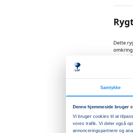
Rygt
Dette ry
omkring 
og smidi
Rygtræni
er et hol
Samtykke
Hensynt
Denne hjemmeside bruger c
Læs me
Vi bruger cookies til at tilpas
vores trafik. Vi deler også 
annonceringspartnere og anal