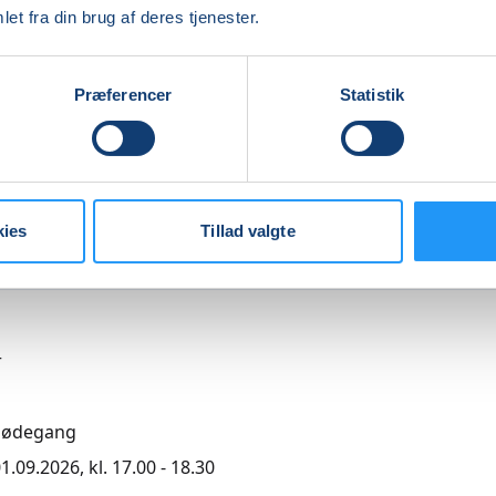
et fra din brug af deres tjenester.
Indlæser frie pladser...
Præferencer
Statistik
agende
kies
Tillad valgte
0,00
r
mødegang
1.09.2026, kl. 17.00 - 18.30