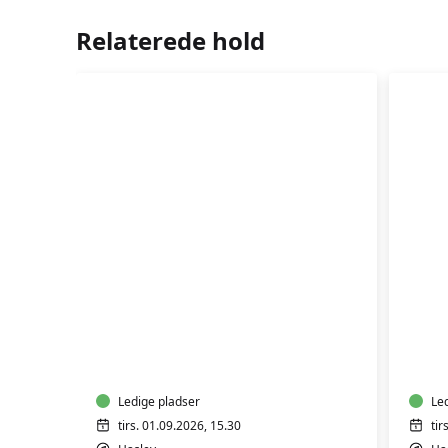
Relaterede hold
Rygtræning
-
Ryg
mixhold
for
-
da
hensyntagende
hold
Ledige pladser
Le
tirs. 01.09.2026, 15.30
tir