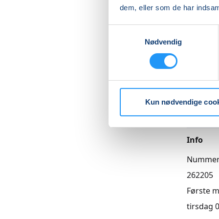
dem, eller som de har indsaml
Betal med
Samtykkevalg
Nødvendig
Priser
Hensynt
Kun nødvendige coo
DKK 1.60
Info
Numme
262205
Første 
tirsdag 0