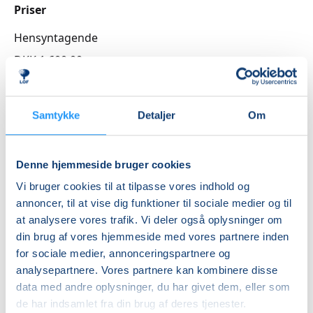
Priser
Hensyntagende
DKK 1.600,00
Info
Samtykke
Detaljer
Om
Nummer
262206
Denne hjemmeside bruger cookies
Første mødegang
Vi bruger cookies til at tilpasse vores indhold og
tirsdag 01.09.2026, kl. 12.30 - 14.00
annoncer, til at vise dig funktioner til sociale medier og til
Sidste mødegang
at analysere vores trafik. Vi deler også oplysninger om
tirsdag 15.12.2026, kl. 12.30 - 14.00
din brug af vores hjemmeside med vores partnere inden
for sociale medier, annonceringspartnere og
Antal mødegange
analysepartnere. Vores partnere kan kombinere disse
16
mødegange
data med andre oplysninger, du har givet dem, eller som
Adresse
de har indsamlet fra din brug af deres tjenester.