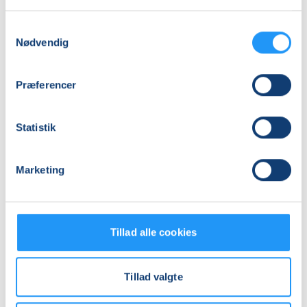
Haslev Seminarium Sportshallen, Vesterled 24, 4690
,
Haslev
(Motionslokalet)
Samtykkevalg
Nødvendig
Se på kort
Praktiske oplysninger
Præferencer
Mødegange
Statistik
Marketing
Tillad alle cookies
Relaterede hold
Tillad valgte