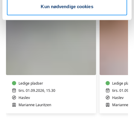
Kun nødvendige cookies
Rygtræning
Rygtræni
-
-
mixhold
mixhold
-
hensyntagende
Ledige pladser
Ledige plads
hold
tirs. 01.09.2026, 15.30
tirs. 01.09.2
Haslev
Haslev
Marianne Lauritzen
Marianne Lau