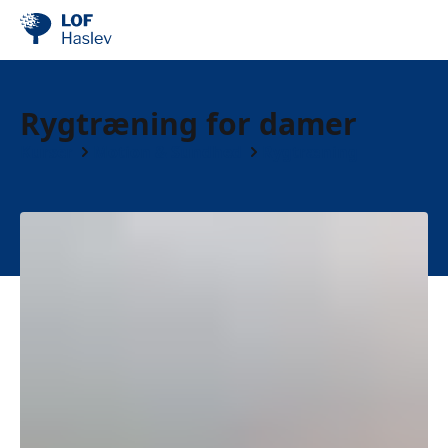
Rygtræning for damer
Kurser
Motion & Sundhed
Rygtræning