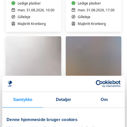
og
Ledige pladser
-
Ledige pladser
let
Let
man. 31.08.2026, 10.00
man. 31.08.2026, 17.00
øvede
øvede
Gilleleje
Gilleleje
og
Majbritt Kronborg
Majbritt Kronborg
nybegyndere
Hatha
Yoga
yoga
for
for
Old
øvede
boys
Samtykke
Detaljer
Om
-
Ledige pladser
60+
Ledige pladser
let
tirs. 01.09.2026, 17.00
tirs. 01.09.2026, 10.00
øvede
Gilleleje
Gilleleje
Denne hjemmeside bruger cookies
Majbritt Kronborg
Majbritt Kronborg