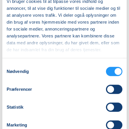
Vi bruger cookies til at tilpasse vores indhold og
annoncer, til at vise dig funktioner til sociale medier og til
at analysere vores trafik. Vi deler også oplysninger om
din brug af vores hjemmeside med vores partnere inden
for sociale medier, annonceringspartnere og
analysepartnere. Vores partnere kan kombinere disse
data med andre oplysninger, du har givet dem, eller som
Blid
Yin
de har indsamlet fra din brug af deres tjenester.
hensyntagende
Yoga
yoga
for
alle
Samtykkevalg
Venteliste
Venteliste
Nødvendig
ons. 02.09.2026, 10.00
ons. 02.09.2026, 17.00
Gilleleje
Gilleleje
Præferencer
Majbritt Kronborg
Majbritt Kronborg
Statistik
Marketing