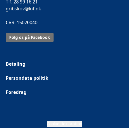
Tlf. 28 99 16 21
gribskov@lof.dk
CVR. 15020040
Følg os på Facebook
Betaling
Persondata politik
Foredrag
Cookie deklaration