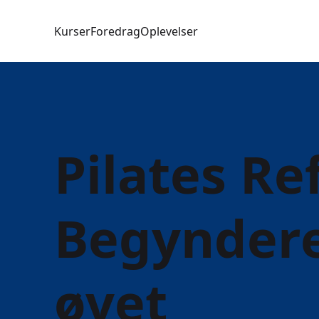
Kurser
Foredrag
Oplevelser
Pilates Re
Begyndere 
øvet