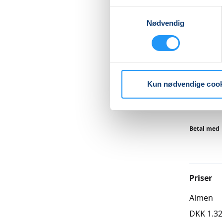
Samtykkevalg
Vi laver
Nødvendig
på styrk
Læs me
Kun nødvendige coo
Betal med
Priser
Almen
DKK 1.32