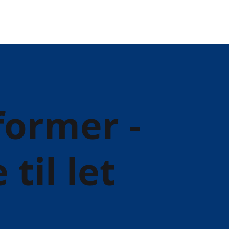
former -
til let