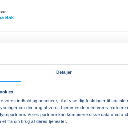
iser
na Bak
tes Reformer - Begyndere til le
Detaljer
Reformer henvender sig til personer der ønsker at træne pil
er såsom smidighed, vejrtrækning, balance, koordination o
ookies
se vores indhold og annoncer, til at vise dig funktioner til sociale
live introduceret til pilates og reformeren og herigennem 
oplysninger om din brug af vores hjemmeside med vores partnere i
ates kan
ysepartnere. Vores partnere kan kombinere disse data med andr
et fra din brug af deres tjenester.