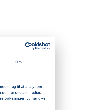
t
Om
ates-
g indre
 medier og til at analysere
mærke
nden for sociale medier,
e oplysninger, du har givet