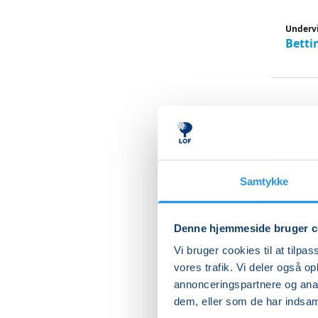
Underv
Betti
Pila
øvet
Samtykke
Pilates 
principp
styrke.
Denne hjemmeside bruger c
Vi bruger cookies til at tilpas
Du vil b
vores trafik. Vi deler også 
hvad pil
annonceringspartnere og anal
dem, eller som de har indsaml