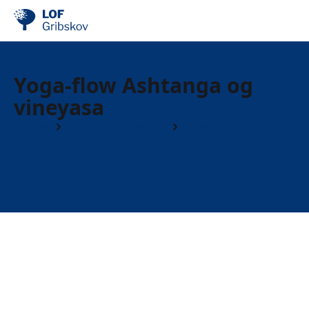
Yoga-flow Ashtanga og
vineyasa
Kurser
Motion & Sundhed
Yoga