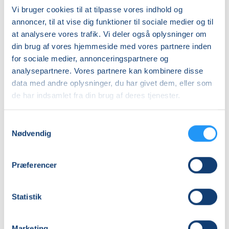
Almen
Resten af programmet er sammensat af stående,
Vi bruger cookies til at tilpasse vores indhold og
siddende, twistend, liggende yogastillinger, der
DKK 1.810,00
annoncer, til at vise dig funktioner til sociale medier og til
udføres for at løsne spændinger i led, bindevæv og
at analysere vores trafik. Vi deler også oplysninger om
muskler, for at styrke kroppen og for at
Info
din brug af vores hjemmeside med vores partnere inden
trænebalanceevnen.
for sociale medier, annonceringspartnere og
Nummer
analysepartnere. Vores partnere kan kombinere disse
Programmet afsluttes med, at jeg guider en
262055
data med andre oplysninger, du har givet dem, eller som
afspænding af ca. 15 minutter varighed.(Yoga Nidra)
de har indsamlet fra din brug af deres tjenester.
Første mødegang
mandag 17.08.2026, kl. 18.15 - 19.45
Yoga udstyr forefindes i lokalet, medbring
Samtykkevalg
vandflaske
Sidste mødegang
Nødvendig
mandag 07.12.2026, kl. 18.15 - 19.45
Susanne Thorup mobil: 27280291
Antal mødegange
Præferencer
16
mødegange
Adresse
Statistik
Yoga Center Gilleleje, Græstedvejen 80, 3250
, Gilleleje
(yogalokale)
Marketing