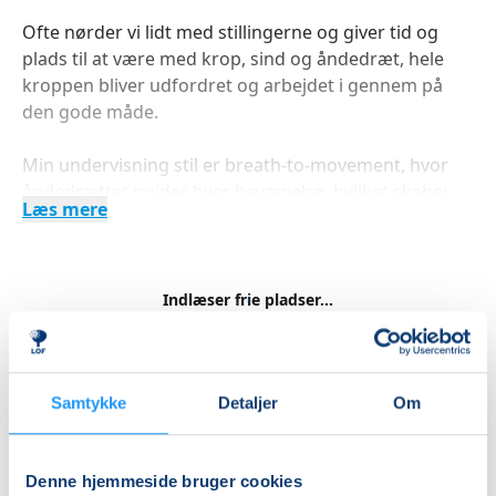
Ofte nørder vi lidt med stillingerne og giver tid og
plads til at være med krop, sind og åndedræt, hele
kroppen bliver udfordret og arbejdet i gennem på
den gode måde.
Min undervisning stil er breath-to-movement, hvor
åndedrættet guider hver bevægelse, hvilket skaber
Læs mere
en meditativ rytme, der forbinder krop og sind.
Uanset om du er nybegynder eller øvet, er mine timer
designet til at give dig plads til at udvikle din yoga
Indlæser frie pladser...
praksis i dit eget tempo. Kom og oplev, hvordan yoga
kan blive en kilde til ro, styrke, balance og fornyet
Betal med
energi.
Samtykke
Detaljer
Om
Vi starter med en let åndedrætsøvelse og efter en let
opvarmning fortsætter vi med Solhilsen.
Priser
Denne hjemmeside bruger cookies