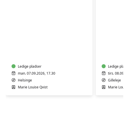
Yoga
Yoga
-
Blid
Energi
-
Hensynt
Ledige pladser
Ledige plads
man. 07.09.2026, 17.30
tirs. 08.09.2
Helsinge
Gilleleje
Marie Louise Qvist
Marie Louise