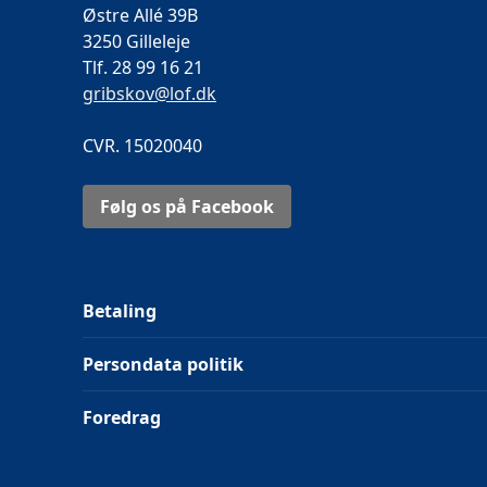
Østre Allé 39B
3250 Gilleleje
Tlf. 28 99 16 21
gribskov@lof.dk
CVR. 15020040
Følg os på Facebook
Betaling
Persondata politik
Foredrag