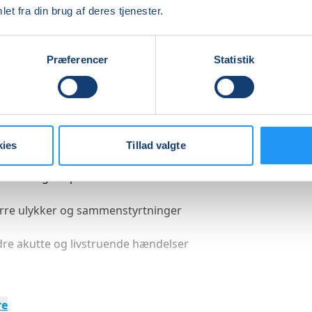
et fra din brug af deres tjenester.
, der handler – ikke den, der tøver...
Præferencer
Statistik
m du er ung, voksen, forælder, studerende eller arbejder 
r i hverdagen, giver dette kursus dig kompetencer, der k
tiske situationer som:
fikuheld og påkørsler
kies
Tillad valgte
derier og eksplosioner
rre ulykker og sammenstyrtninger
re akutte og livstruende hændelser
re
rer du?