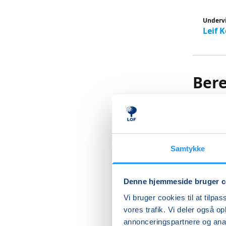
Underv
Leif 
Bere
hæn
Kunne du
Samtykke
Ulykker 
Spørgsmå
Denne hjemmeside bruger c
På dette
Vi bruger cookies til at tilpas
forskel, 
vores trafik. Vi deler også 
annonceringspartnere og anal