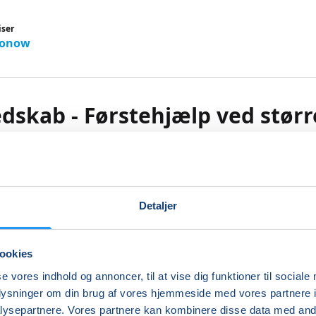
iser
Konow
dskab - Førstehjælp ved størr
delser
 handle, hvis det virkelig gjaldt?
Detaljer
sker. Nogle gange pludseligt. Nogle gange voldsomt.
let er ikke
om
– men om du er klar, når det sker.
ookies
 intensive og praksisnære kursus lærer du, hvordan du kan
se vores indhold og annoncer, til at vise dig funktioner til sociale
når sekunder tæller – og liv er på spil.
oplysninger om din brug af vores hjemmeside med vores partnere i
ysepartnere. Vores partnere kan kombinere disse data med andr