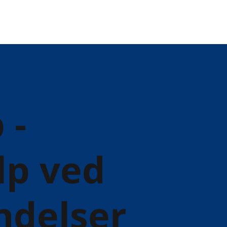
 -
lp ved
ndelser