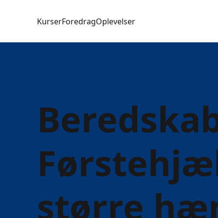
Kurser
Foredrag
Oplevelser
Beredskab
Førstehjæ
større hæ