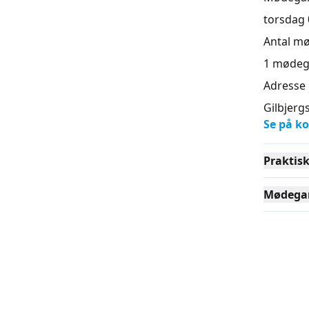
torsdag 0
For alle
Antal m
1
mødeg
Kurset er
Adresse
Vil
Gilbjerg
Se på ko
Øns
Praktis
Vil
Mødega
Kort tid
Var
Eff