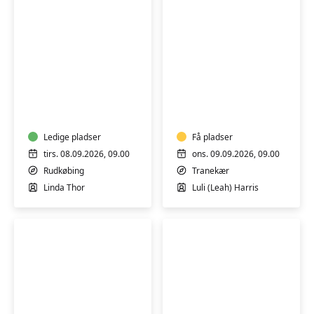
Motion
Pilates
på
i
og
Fitness
omkring
Nord
en
Ledige pladser
Nordlangelandshal
Få pladser
stol
tirs. 08.09.2026, 09.00
ons. 09.09.2026, 09.00
i
Rudkøbing
Tranekær
Borgerhuset
Linda Thor
Luli (Leah) Harris
i
Rudkøbing