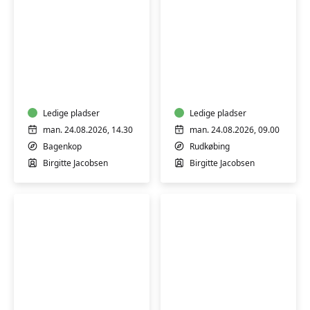
Yoga
Yoga
i
i
Bagenkop
Borgerhuset
Rudkøbing
Ledige pladser
Ledige pladser
man. 24.08.2026, 14.30
man. 24.08.2026, 09.00
Bagenkop
Rudkøbing
Birgitte Jacobsen
Birgitte Jacobsen
Restorativ
Yoga
Yoga
for