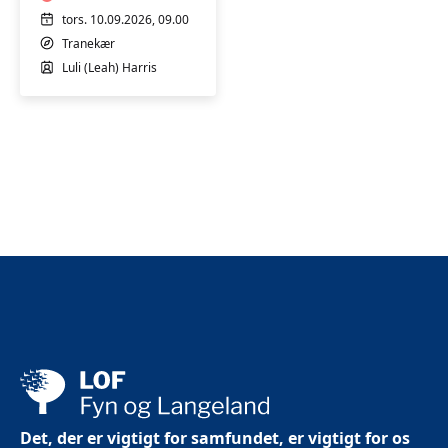
Nordlangelandshallen
tors. 10.09.2026, 09.00
Tranekær
Luli (Leah) Harris
Det, der er vigtigt for samfundet, er vigtigt for os