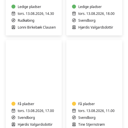
Blid
Bevægelse
Ledige pladser
Ledige pladser
-
tors. 13.08.2026, 14.30
tors. 13.08.2026, 18.00
Borgerhuset
Rudkøbing
Svendborg
i
Lonni Birkebæk Clausen
Hjørdis Valgardsdottir
Rudkøbing
Varmtvandstræning
Varmtvandstrænin
på
på
Tåsinge
Tåsinge
Få pladser
Få pladser
tors. 13.08.2026, 17.00
tors. 13.08.2026, 11.00
Svendborg
Svendborg
Hjørdis Valgardsdottir
Tine Stjernstrøm