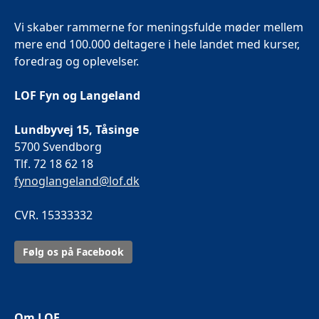
Vi skaber rammerne for meningsfulde møder mellem
mere end 100.000 deltagere i hele landet med kurser,
foredrag og oplevelser.
LOF Fyn og Langeland
Lundbyvej 15, Tåsinge
5700 Svendborg
Tlf. 72 18 62 18
fynoglangeland@lof.dk
CVR. 15333332
Følg os på Facebook
Om LOF