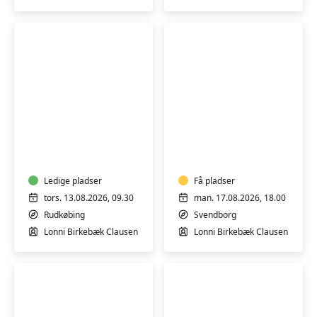
Seniorstærk
Varmtvandstrænin
i
på
Rudkøbing
Tåsinge
-
2
Ledige pladser
Få pladser
-
tors. 13.08.2026, 09.30
man. 17.08.2026, 18.00
fortsætter
Rudkøbing
Svendborg
Lonni Birkebæk Clausen
Lonni Birkebæk Clausen