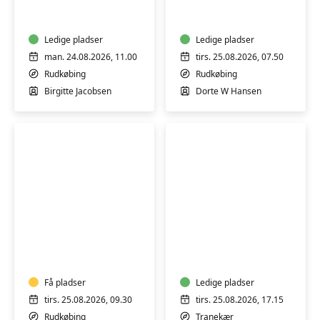
i
de
Rudkøbing
morgenfriske
Ledige pladser
i
Ledige pladser
Borgerhuset
man. 24.08.2026, 11.00
tirs. 25.08.2026, 07.50
Rudkøbing
Rudkøbing
Rudkøbing
Birgitte Jacobsen
Dorte W Hansen
Yoga
Yoga
i
i
Borgerhuset
Nowhuset
Rudkøbing
-
Få pladser
Tranekær
Ledige pladser
tirs. 25.08.2026, 09.30
tirs. 25.08.2026, 17.15
Rudkøbing
Tranekær