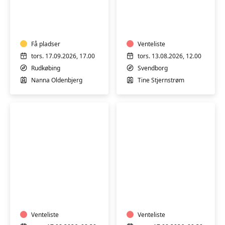
Madlavning
Varmtvandstrænin
for
på
mænd
Tåsinge
i
Rudkøbing
Få pladser
Venteliste
tors. 17.09.2026, 17.00
tors. 13.08.2026, 12.00
Rudkøbing
Svendborg
Nanna Oldenbjerg
Tine Stjernstrøm
Varmtvandstræning
Varmtvandstrænin
på
på
Tåsinge
Tåsinge
Venteliste
Venteliste