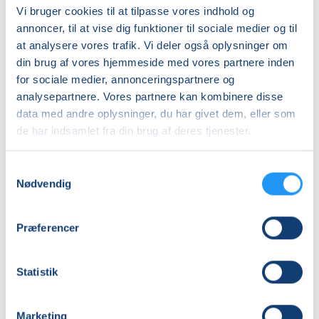
Vi bruger cookies til at tilpasse vores indhold og
annoncer, til at vise dig funktioner til sociale medier og til
at analysere vores trafik. Vi deler også oplysninger om
din brug af vores hjemmeside med vores partnere inden
Yoga
Engelsk
for sociale medier, annonceringspartnere og
&
Konversation
analysepartnere. Vores partnere kan kombinere disse
Afspænding
i
i
Rudkøbing
data med andre oplysninger, du har givet dem, eller som
Borgerhuset
Få pladser
-
Ledige pladser
de har indsamlet fra din brug af deres tjenester.
Rudkøbing
Øvede
tors. 27.08.2026, 17.15
tors. 03.09.2026, 10.00
Rudkøbing
Rudkøbing
Samtykkevalg
Dorte W Hansen
Ida Merete Nilsson
Nødvendig
Præferencer
Statistik
Fransk
Motion
Marketing