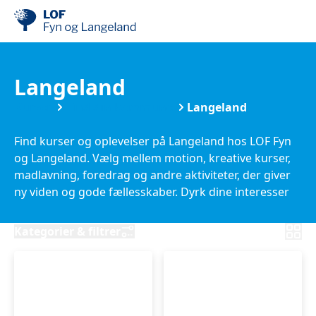
Langeland
Kurser
Find din kommune
Langeland
Find kurser og oplevelser på Langeland hos LOF Fyn
og Langeland. Vælg mellem motion, kreative kurser,
madlavning, foredrag og andre aktiviteter, der giver
ny viden og gode fællesskaber. Dyrk dine interesser
lokalt på Langeland, og find et kursus, der passer til
dig.
Kategorier & filtrer