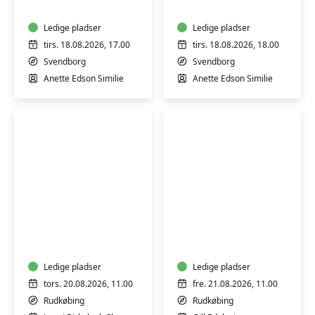
på
Tåsinge
Tåsinge
Ledige pladser
Ledige pladser
tirs. 18.08.2026, 17.00
tirs. 18.08.2026, 18.00
Svendborg
Svendborg
Anette Edson Similie
Anette Edson Similie
Seniorstærk
Yoga
i
Pilates
Rudkøbing
-
1
Ledige pladser
Ledige pladser
-
tors. 20.08.2026, 11.00
fre. 21.08.2026, 11.00
basishold
Rudkøbing
Rudkøbing