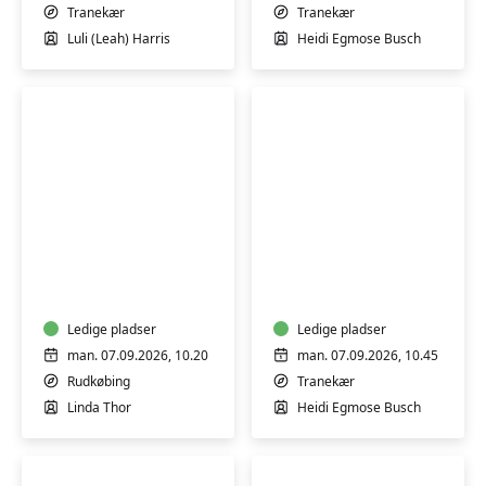
Tranekær
Tranekær
Luli (Leah) Harris
Heidi Egmose Busch
Motion
Yoga
på
i
og
Nowhuset
omkring
-
en
Ledige pladser
Tranekær
Ledige pladser
stol
man. 07.09.2026, 10.20
man. 07.09.2026, 10.45
i
Rudkøbing
Tranekær
Borgerhuset
Linda Thor
Heidi Egmose Busch
i
Rudkøbing