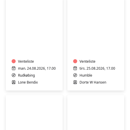
Cirkeltræning
Yoga
i
i
Sundhedshuset
Humble
i
Rudkøbing
Venteliste
Venteliste
man. 24.08.2026, 17.00
tirs. 25.08.2026, 17.00
Rudkøbing
Humble
Lone Bendix
Dorte W Hansen