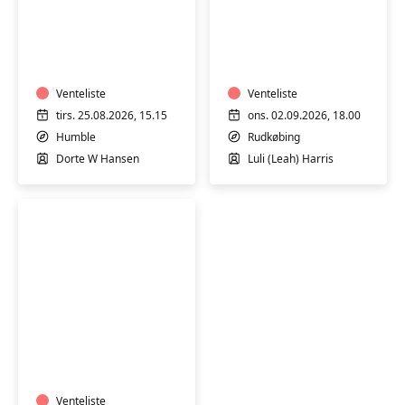
Yoga
Pilates
i
i
Humble
Sundhedshuset
i
Venteliste
Rudkøbing
Venteliste
tirs. 25.08.2026, 15.15
ons. 02.09.2026, 18.00
Humble
Rudkøbing
Dorte W Hansen
Luli (Leah) Harris
Pilates
i
Fitness
Nord
Venteliste