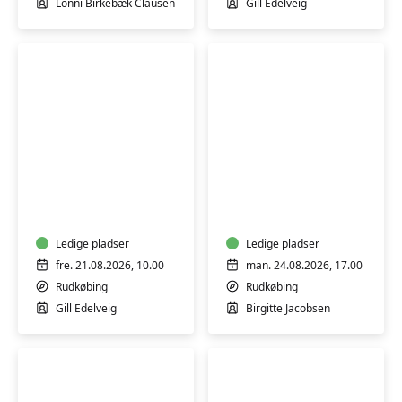
Lonni Birkebæk Clausen
Gill Edelveig
Stoleyoga
Yoga
for
i
seniorer
Borgerhuset
i
Rudkøbing
Borgerhuset
Ledige pladser
Ledige pladser
i
fre. 21.08.2026, 10.00
man. 24.08.2026, 17.00
Rudkøbing
Rudkøbing
Rudkøbing
Gill Edelveig
Birgitte Jacobsen