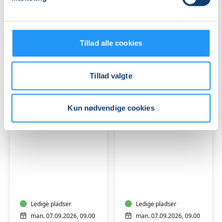
Konversation
på
i
og
Rudkøbing
omkring
-
Ledige pladser
en
Ledige pladser
Tillad alle cookies
Let
stol
tors. 03.09.2026, 13.00
man. 07.09.2026, 09.00
øvede
i
Rudkøbing
Rudkøbing
Lindelse
Ida Merete Nilsson
Linda Thor
Tillad valgte
Kun nødvendige cookies
Pilates
Yoga
i
i
Fitness
Nowhuset
Nord
-
Nordlangelandshallen
Ledige pladser
Tranekær
Ledige pladser
man. 07.09.2026, 09.00
man. 07.09.2026, 09.00