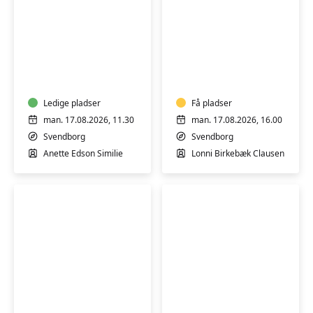
Varmtvandstræning
Varmtvandstrænin
på
på
Tåsinge
Tåsinge
Ledige pladser
Få pladser
man. 17.08.2026, 11.30
man. 17.08.2026, 16.00
Svendborg
Svendborg
Anette Edson Similie
Lonni Birkebæk Clausen
Varmtvandstræning
Varmtvandstrænin
RYGHOLD
på