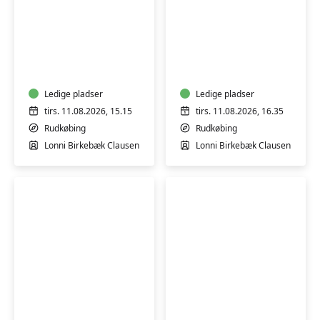
Ryg-.
Ryg-,
hofte-
hofte-
og
og
knæhold
knæhold
i
Ledige pladser
i
Ledige pladser
Sundhedshuset
Sundhedshuset
tirs. 11.08.2026, 15.15
tirs. 11.08.2026, 16.35
i
i
Rudkøbing
Rudkøbing
Rudkøbing
Rudkøbing
Lonni Birkebæk Clausen
Lonni Birkebæk Clausen
1
2
Indre
Varmtvandstrænin
Ro
på
med
Tåsinge