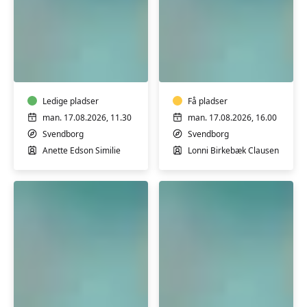
Varmtvandstræning
Varmtvandstrænin
på
på
Tåsinge
Tåsinge
Ledige pladser
Få pladser
man. 17.08.2026, 11.30
man. 17.08.2026, 16.00
Svendborg
Svendborg
Anette Edson Similie
Lonni Birkebæk Clausen
Varmtvandstræning
Varmtvandstrænin
RYGHOLD
på