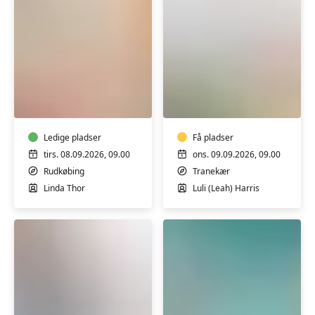
Motion
Pilates
på
i
og
Fitness
omkring
Nord
en
Ledige pladser
Nordlangelandshal
Få pladser
stol
tirs. 08.09.2026, 09.00
ons. 09.09.2026, 09.00
i
Rudkøbing
Tranekær
Borgerhuset
Linda Thor
Luli (Leah) Harris
i
Rudkøbing