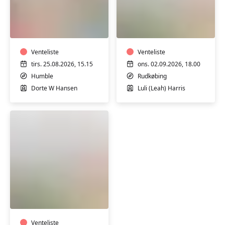
Yoga
Pilates
i
i
Humble
Sundhedshuset
i
Venteliste
Rudkøbing
Venteliste
tirs. 25.08.2026, 15.15
ons. 02.09.2026, 18.00
Humble
Rudkøbing
Dorte W Hansen
Luli (Leah) Harris
Pilates
i
Fitness
Nord
Venteliste