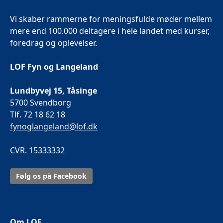
Vi skaber rammerne for meningsfulde møder mellem
mere end 100.000 deltagere i hele landet med kurser,
foredrag og oplevelser.
LOF Fyn og Langeland
Lundbyvej 15, Tåsinge
5700 Svendborg
Tlf. 72 18 62 18
fynoglangeland@lof.dk
CVR. 15333332
Følg os på Facebook
Om LOF