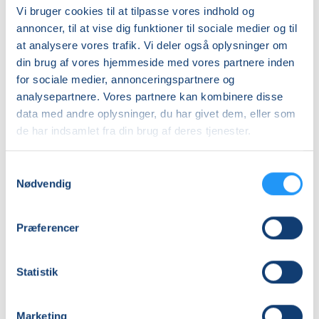
Vi bruger cookies til at tilpasse vores indhold og
annoncer, til at vise dig funktioner til sociale medier og til
at analysere vores trafik. Vi deler også oplysninger om
din brug af vores hjemmeside med vores partnere inden
Yoga
Fransk
for sociale medier, annonceringspartnere og
&
Konversation
analysepartnere. Vores partnere kan kombinere disse
Afspænding
i
i
Rudkøbing
data med andre oplysninger, du har givet dem, eller som
Borgerhuset
Få pladser
-
Ledige pladser
de har indsamlet fra din brug af deres tjenester.
Rudkøbing
Let
tors. 27.08.2026, 17.15
tors. 03.09.2026, 13.00
øvede
Rudkøbing
Rudkøbing
Samtykkevalg
Dorte W Hansen
Ida Merete Nilsson
Nødvendig
Præferencer
Statistik
Engelsk
Motion
Marketing