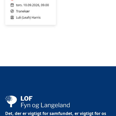
Nordlangelandshallen
tors. 10.09.2026, 09.00
Tranekær
Luli (Leah) Harris
Det, der er vigtigt for samfundet, er vigtigt for os