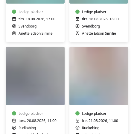
på
Tåsinge
Tåsinge
Ledige pladser
Ledige pladser
tirs. 18.08.2026, 17.00
tirs. 18.08.2026, 18.00
Svendborg
Svendborg
Anette Edson Similie
Anette Edson Similie
Seniorstærk
Yoga
i
Pilates
Rudkøbing
-
1
Ledige pladser
Ledige pladser
-
tors. 20.08.2026, 11.00
fre. 21.08.2026, 11.00
basishold
Rudkøbing
Rudkøbing