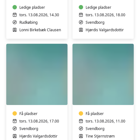
Blid
Bevægelse
Ledige pladser
Ledige pladser
-
tors. 13.08.2026, 14.30
tors. 13.08.2026, 18.00
Borgerhuset
Rudkøbing
Svendborg
i
Lonni Birkebæk Clausen
Hjørdis Valgardsdottir
Rudkøbing
Varmtvandstræning
Varmtvandstrænin
på
på
Tåsinge
Tåsinge
Få pladser
Få pladser
tors. 13.08.2026, 17.00
tors. 13.08.2026, 11.00
Svendborg
Svendborg
Hjørdis Valgardsdottir
Tine Stjernstrøm