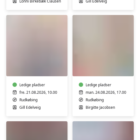
Lonni Birkebæk Clausen
Gill Edelveig
Stoleyoga
Yoga
for
i
seniorer
Borgerhuset
i
Rudkøbing
Borgerhuset
Ledige pladser
Ledige pladser
i
fre. 21.08.2026, 10.00
man. 24.08.2026, 17.00
Rudkøbing
Rudkøbing
Rudkøbing
Gill Edelveig
Birgitte Jacobsen