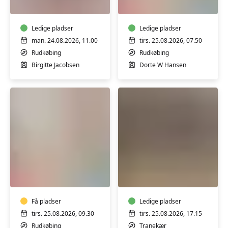
i
de
Rudkøbing
morgenfriske
Ledige pladser
i
Ledige pladser
Borgerhuset
man. 24.08.2026, 11.00
tirs. 25.08.2026, 07.50
Rudkøbing
Rudkøbing
Rudkøbing
Birgitte Jacobsen
Dorte W Hansen
Yoga
Yoga
i
i
Borgerhuset
Nowhuset
Rudkøbing
-
Få pladser
Tranekær
Ledige pladser
tirs. 25.08.2026, 09.30
tirs. 25.08.2026, 17.15
Rudkøbing
Tranekær