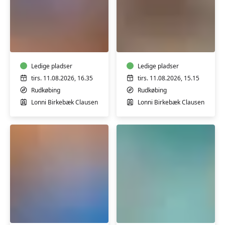
Ryg-,
Ryg-.
hofte-
hofte-
og
og
knæhold
knæhold
i
Ledige pladser
i
Ledige pladser
Sundhedshuset
Sundhedshuset
tirs. 11.08.2026, 16.35
tirs. 11.08.2026, 15.15
i
i
Rudkøbing
Rudkøbing
Rudkøbing
Rudkøbing
Lonni Birkebæk Clausen
Lonni Birkebæk Clausen
2
1
Indre
Varmtvandstrænin
Ro
på
med
Tåsinge