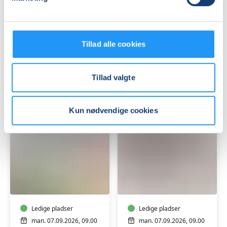
Konversation
på
i
og
Rudkøbing
omkring
-
Ledige pladser
en
Ledige pladser
Tillad alle cookies
Øvede
stol
tors. 03.09.2026, 10.00
man. 07.09.2026, 09.00
i
Rudkøbing
Rudkøbing
Lindelse
Ida Merete Nilsson
Linda Thor
Tillad valgte
Kun nødvendige cookies
Pilates
Yoga
i
i
Fitness
Nowhuset
Nord
-
Nordlangelandshallen
Ledige pladser
Tranekær
Ledige pladser
man. 07.09.2026, 09.00
man. 07.09.2026, 09.00