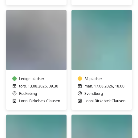
Seniorstærk
Varmtvandstrænin
i
på
Rudkøbing
Tåsinge
-
2
Ledige pladser
Få pladser
-
tors. 13.08.2026, 09.30
man. 17.08.2026, 18.00
fortsætter
Rudkøbing
Svendborg
Lonni Birkebæk Clausen
Lonni Birkebæk Clausen