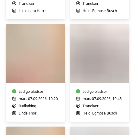
Tranekær
Tranekær
Luli (Leah) Harris
Heidi Egmose Busch
Motion
Yoga
på
i
og
Nowhuset
omkring
-
en
Ledige pladser
Tranekær
Ledige pladser
stol
man. 07.09.2026, 10.20
man. 07.09.2026, 10.45
i
Rudkøbing
Tranekær
Borgerhuset
Linda Thor
Heidi Egmose Busch
i
Rudkøbing