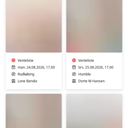
Cirkeltræning
Yoga
i
i
Sundhedshuset
Humble
i
Rudkøbing
Venteliste
Venteliste
man. 24.08.2026, 17.00
tirs. 25.08.2026, 17.00
Rudkøbing
Humble
Lone Bendix
Dorte W Hansen