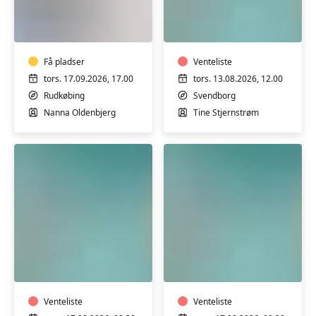
Madlavning
Varmtvandstrænin
for
på
mænd
Tåsinge
i
Rudkøbing
Få pladser
Venteliste
tors. 17.09.2026, 17.00
tors. 13.08.2026, 12.00
Rudkøbing
Svendborg
Nanna Oldenbjerg
Tine Stjernstrøm
Varmtvandstræning
Varmtvandstrænin
på
på
Tåsinge
Tåsinge
Venteliste
Venteliste