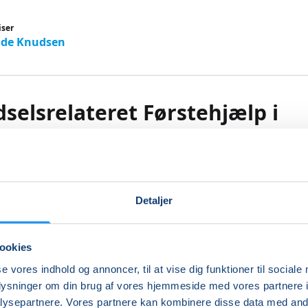
iser
ade Knudsen
selsrelateret Førstehjælp i
borg
 Knudsen
Detaljer
på førstehjælpen - få dit kørekort
tage kørekort? Så er et førstehjælpskursus på 8 timer et kra
ookies
 alt det nødvendige for at kunne hjælpe i trafikken, hvis uhe
se vores indhold og annoncer, til at vise dig funktioner til sociale
oplysninger om din brug af vores hjemmeside med vores partnere i
ysepartnere. Vores partnere kan kombinere disse data med andr