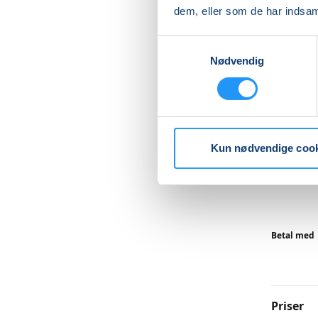
Du får e
dem, eller som de har indsaml
kørekort
gennemfø
Samtykkevalg
Nødvendig
Kurset er
Husk mad
Læs me
Kun nødvendige coo
Betal med
Priser