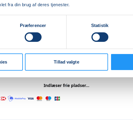
t autoriseret kursusbevis, som du skal bruge, når du søger
et fra din brug af deres tjenester.
. Husk, at beviset højst må være et år gammelt, og at du sk
rt kurset, før du kan gå til teori- og køreprøve.
Præferencer
Statistik
 for alle - også hvis du bare vil blive bedre til førstehjælp.
pakke og godt humør. Vi glæder os til at se dig.
re
kies
Tillad valgte
Indlæser frie pladser...