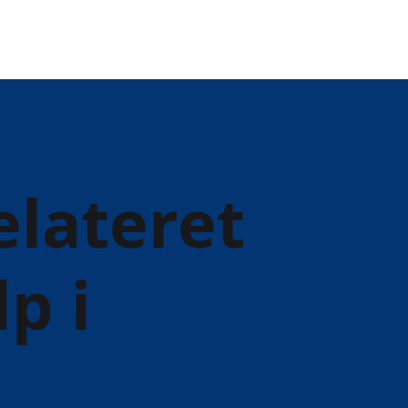
elateret
p i