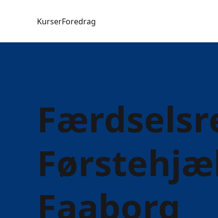
Kurser
Foredrag
Færdselsr
Førstehjæl
Faaborg