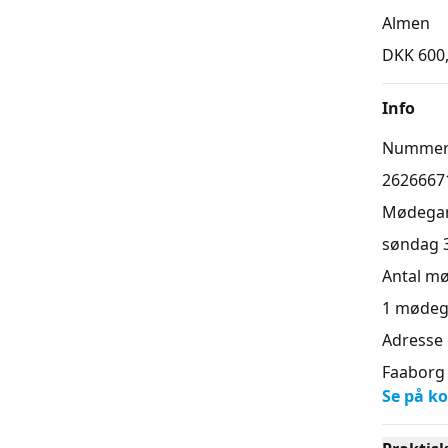
Almen
DKK 600
Info
Numme
2626667
Mødega
søndag 30
Antal m
1
mødeg
Adresse
Faaborg 
Se på ko