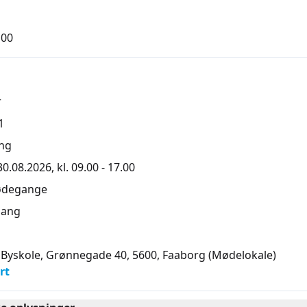
,00
r
1
ng
.08.2026, kl. 09.00 - 17.00
ødegange
ang
Byskole, Grønnegade 40, 5600
, Faaborg
(Mødelokale)
rt