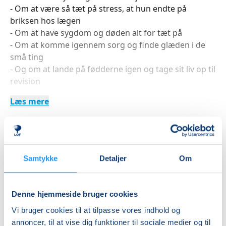
- Om at være så tæt på stress, at hun endte på
briksen hos lægen
- Om at have sygdom og døden alt for tæt på
- Om at komme igennem sorg og finde glæden i de
små ting
- Og om at lande på fødderne igen og tage sit liv op til
revision
Læs mere
Så kom og deltag i denne aften, hvor alle Anne´s
budskaber helt sikkert giver plads til såvel spørgsmål
som debat om det at miste.
Indlæser frie pladser...
Samtykke
Detaljer
Om
Betal med
Denne hjemmeside bruger cookies
Vi bruger cookies til at tilpasse vores indhold og
Priser
annoncer, til at vise dig funktioner til sociale medier og til