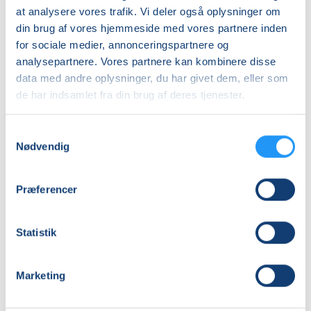
Almen
at analysere vores trafik. Vi deler også oplysninger om
din brug af vores hjemmeside med vores partnere inden
DKK 100,00
for sociale medier, annonceringspartnere og
analysepartnere. Vores partnere kan kombinere disse
Info
data med andre oplysninger, du har givet dem, eller som
de har indsamlet fra din brug af deres tjenester.
Nummer
27180
Samtykkevalg
Mødegang
Nødvendig
tirsdag 09.03.2027, kl. 19.00 - 20.30
Antal mødegange
Præferencer
1
mødegang
Adresse
Statistik
Farsø Sognegård, Søvej 3, 9640
, Farsø
(Salen)
Se på kort
Marketing
Praktiske oplysninger