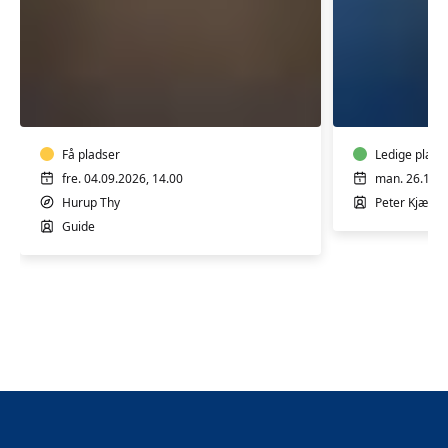
Guidet
KUNSTRU
rundvisning
med
på
Peter
Statens
Kjær
Museum
Få pladser
Ledige plads
for
fre. 04.09.2026, 14.00
man. 26.10.2
Kunst
Hurup Thy
Peter Kjær
THY
Guide