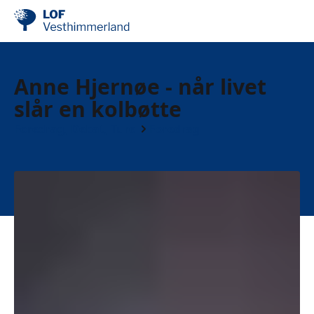
Anne Hjernøe - når livet
slår en kolbøtte
Foredrag, Debat, Ture
Foredrag