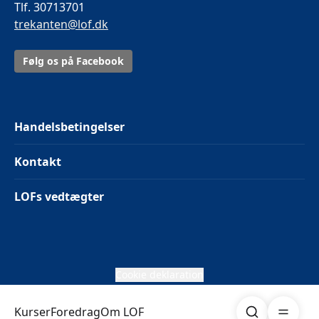
Tlf. 30713701
trekanten@lof.dk
Følg os på Facebook
Handelsbetingelser
Kontakt
LOFs vedtægter
Cookie deklaration
Søg
Åben me
Kurser
Foredrag
Om LOF