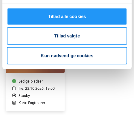
Karin Fogtmann
Karin Fogtmann
Tillad alle cookies
Tillad valgte
Kun nødvendige cookies
De
7
slørs
dans
Ledige pladser
fre. 23.10.2026, 19.00
Stouby
Karin Fogtmann