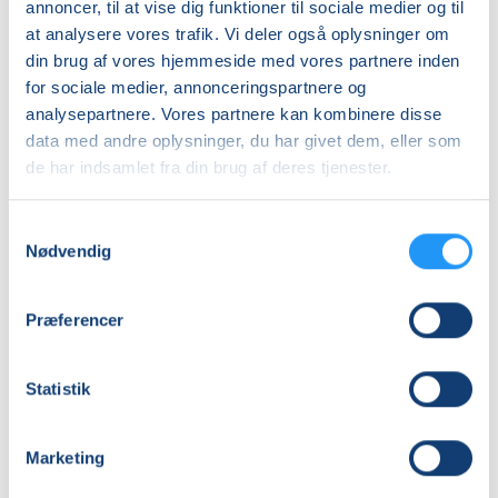
Klangmeditation
annoncer, til at vise dig funktioner til sociale medier og til
-
at analysere vores trafik. Vi deler også oplysninger om
Få pladser
Mølholmbadet
Venteliste
din brug af vores hjemmeside med vores partnere inden
onsdage
man. 17.08.2026, 17.15
ons. 19.08.2026, 09.00
for sociale medier, annonceringspartnere og
Vejle
Vejle
analysepartnere. Vores partnere kan kombinere disse
Karin Fogtmann
Karin Fogtmann
data med andre oplysninger, du har givet dem, eller som
de har indsamlet fra din brug af deres tjenester.
Samtykkevalg
Nødvendig
Præferencer
Yoga
Yoga
Jelling
&
Klangmeditation
Statistik
-
Få pladser
Mølholmbadet
Få pladser
fredage
tors. 20.08.2026, 10.00
fre. 21.08.2026, 09.00
Marketing
Jelling
Vejle