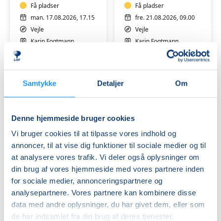
Få pladser
Mølholmbadet
Få pladser
fredage
man. 17.08.2026, 17.15
fre. 21.08.2026, 09.00
Vejle
Vejle
Karin Fogtmann
Karin Fogtmann
Samtykke
Detaljer
Om
Denne hjemmeside bruger cookies
De
Yoga
Vi bruger cookies til at tilpasse vores indhold og
7
&
annoncer, til at vise dig funktioner til sociale medier og til
slørs
Klangmeditation
at analysere vores trafik. Vi deler også oplysninger om
dans
-
din brug af vores hjemmeside med vores partnere inden
Ledige pladser
Mølholmbadet
Venteliste
for sociale medier, annonceringspartnere og
onsdage
fre. 23.10.2026, 19.00
ons. 19.08.2026, 09.00
analysepartnere. Vores partnere kan kombinere disse
Stouby
Vejle
data med andre oplysninger, du har givet dem, eller som
Karin Fogtmann
Karin Fogtmann
de har indsamlet fra din brug af deres tjenester.