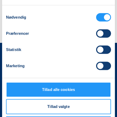
Samtykkevalg
Nødvendig
Præferencer
Statistik
Marketing
Tillad alle cookies
Det, der er vigtigt for samfundet, er vigtigt for os
Vi skaber rammerne for meningsfulde møder mellem
Tillad valgte
mere end 100.000 deltagere i hele landet med kurser,
foredrag og oplevelser.