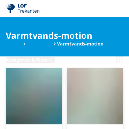
Varmtvands-motion
Kurser
Bevægelse
Varmtvands-motion
Kategorier & filtrer
Yoga
Hjertesvømning
&
Klangmeditation
-