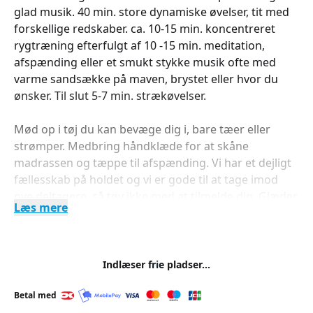
glad musik. 40 min. store dynamiske øvelser, tit med
forskellige redskaber. ca. 10-15 min. koncentreret
rygtræning efterfulgt af 10 -15 min. meditation,
afspænding eller et smukt stykke musik ofte med
varme sandsække på maven, brystet eller hvor du
ønsker. Til slut 5-7 min. strækøvelser.
Mød op i tøj du kan bevæge dig i, bare tæer eller
strømper. Medbring håndklæde for at skåne
madrassen og tæppe til afspænding. Vi har et dejligt
fællesskab på holdet og vi er gode til at tage imod
nye deltagere, så tøv ikke med at tilmelde dig. Glæder
Læs mere
mig til at se dig.
Indlæser frie pladser...
Betal med