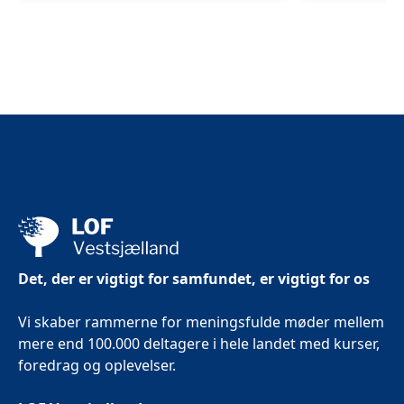
Fabrikken
på
i
Fabrikke
Slagelse
i
Slagelse
Det, der er vigtigt for samfundet, er vigtigt for os
Vi skaber rammerne for meningsfulde møder mellem
mere end 100.000 deltagere i hele landet med kurser,
foredrag og oplevelser.