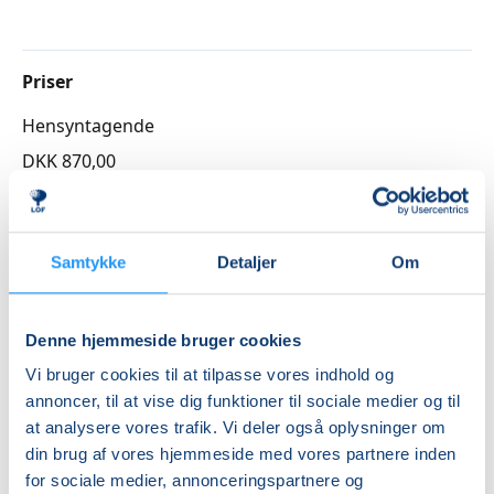
Priser
Hensyntagende
DKK 870,00
Info
Nummer
Samtykke
Detaljer
Om
3262140
Første mødegang
Denne hjemmeside bruger cookies
onsdag 19.08.2026, kl. 12.30 - 14.00
Vi bruger cookies til at tilpasse vores indhold og
annoncer, til at vise dig funktioner til sociale medier og til
Sidste mødegang
at analysere vores trafik. Vi deler også oplysninger om
onsdag 28.10.2026, kl. 12.30 - 14.00
din brug af vores hjemmeside med vores partnere inden
Antal mødegange
for sociale medier, annonceringspartnere og