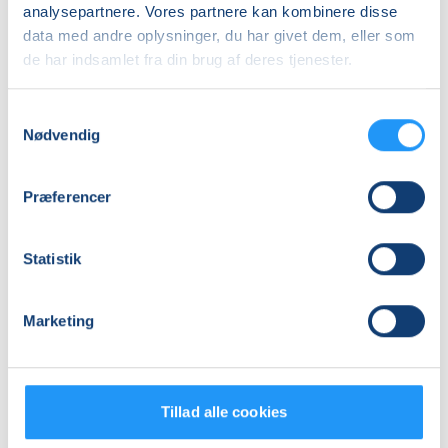
analysepartnere. Vores partnere kan kombinere disse
10
mødegange
data med andre oplysninger, du har givet dem, eller som
Adresse
de har indsamlet fra din brug af deres tjenester.
Østre Skole, Skovsøgade 10, 4200
, Slagelse
(F.11 i
bygning F)
Samtykkevalg
Se på kort
Nødvendig
Praktiske oplysninger
Præferencer
Mødegange
Statistik
Marketing
Tillad alle cookies
Relaterede hold