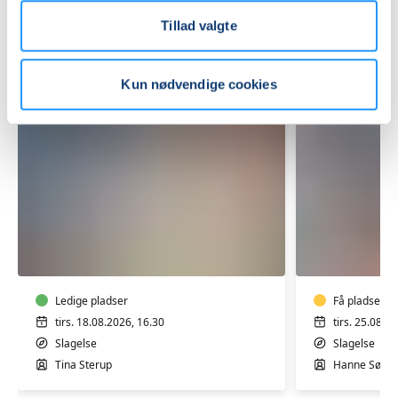
Tillad valgte
Kun nødvendige cookies
Rygtræning
Rygtræni
og
og
motion
motion
for
for
hele
Ledige pladser
hele
Få pladser
kroppen
kroppen
tirs. 18.08.2026, 16.30
tirs. 25.08.2
med
med
Slagelse
Slagelse
Tina
Hanne
Tina Sterup
Hanne Søma
på
Sømark