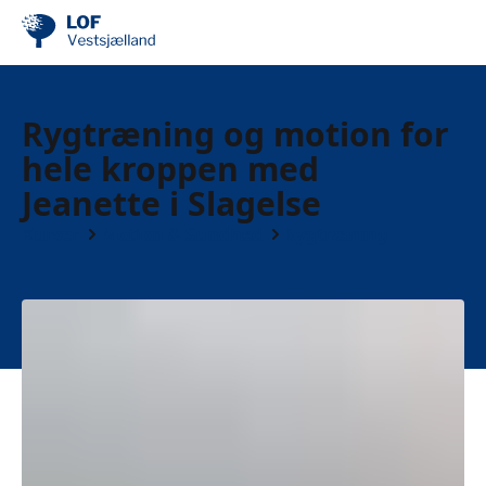
Rygtræning og motion for
hele kroppen med
Jeanette i Slagelse
Kurser
Motion & Sundhed
Rygtræning