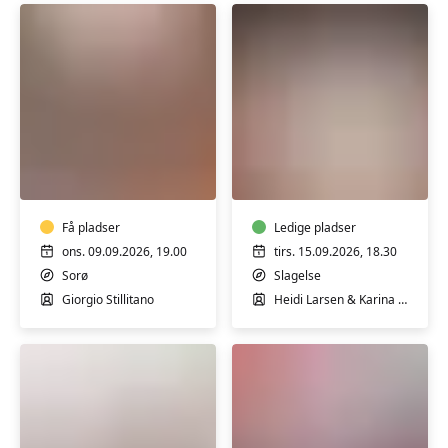
Italiensk
Støtte
-
til
fortsætter
dig,
med
der
Giorgio
Få pladser
står
Ledige pladser
i
tæt
ons. 09.09.2026, 19.00
tirs. 15.09.2026, 18.30
Sorø
på
Sorø
Slagelse
en
Giorgio Stillitano
Heidi Larsen & Karina Ralsted
med
misbrug