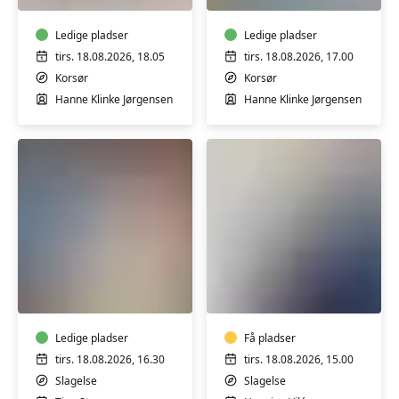
Hanne
-
i
både
Korsør
Ledige pladser
for
Ledige pladser
mænd
tirs. 18.08.2026, 18.05
tirs. 18.08.2026, 17.00
og
Korsør
Korsør
kvinder
Hanne Klinke Jørgensen
Hanne Klinke Jørgensen
i
Korsør
Rygtræning
Sang
og
eller
motion
klaver
for
-
hele
Ledige pladser
soloundervisning
Få pladser
kroppen
med
tirs. 18.08.2026, 16.30
tirs. 18.08.2026, 15.00
med
Henning
Slagelse
Slagelse
Tina
Vilén