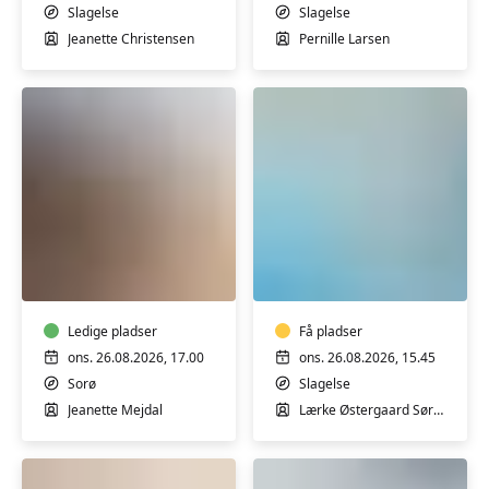
været
Pernille
Slagelse
Slagelse
igennem
i
Jeanette Christensen
Pernille Larsen
et
Slagelse
cancerforløb
Aften
Fitness
Yoga
og
med
yoga
Jeanette
i
Mejdal
Ledige pladser
varmt
Få pladser
vand
ons. 26.08.2026, 17.00
ons. 26.08.2026, 15.45
i
Sorø
Slagelse
Slagelse
Jeanette Mejdal
Lærke Østergaard Sørensen