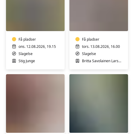
Bel
Træning
Canto
og
Koret
bevægelse
med
Få pladser
fysioterapeut
Få pladser
Britta
ons. 12.08.2026, 19.15
tors. 13.08.2026, 16.00
Larsen
Slagelse
Slagelse
i
Stig Junge
Britta Savolainen Larsen
Slagelse
Hensyntagende
Elbas
træning
med
efter
Jesper