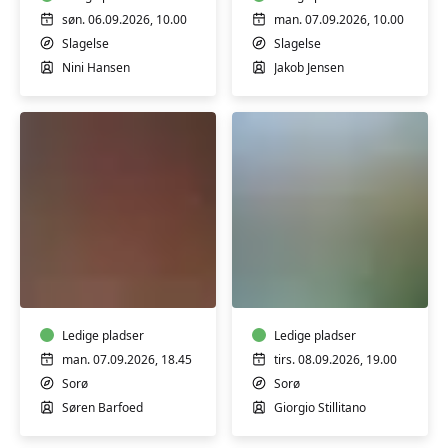
naturen
i
-
Slagelse
søn. 06.09.2026, 10.00
man. 07.09.2026, 10.00
blåtryk
Slagelse
Slagelse
med
Nini Hansen
Jakob Jensen
solens
lys
Sorø
Italiensk
Amatørorkester
-
begynder
med
Ledige pladser
Giorgio
Ledige pladser
i
man. 07.09.2026, 18.45
tirs. 08.09.2026, 19.00
Sorø
Sorø
Sorø
Søren Barfoed
Giorgio Stillitano