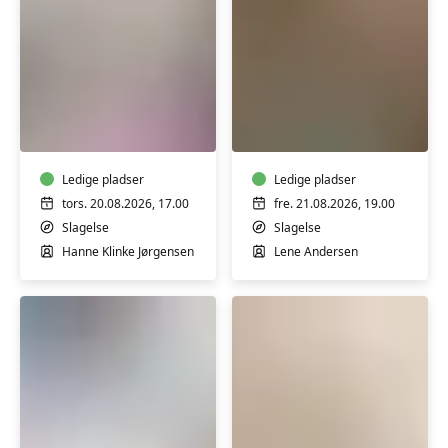
Yoga
Hensyntagende
fyldt
varmtvandstrænin
med
med
power
Lene
med
Ledige pladser
Andersen
Ledige pladser
Hanne
tors. 20.08.2026, 17.00
fre. 21.08.2026, 19.00
Klinke
Slagelse
Slagelse
i
Hanne Klinke Jørgensen
Lene Andersen
Slagelse
Solosang
Yoga