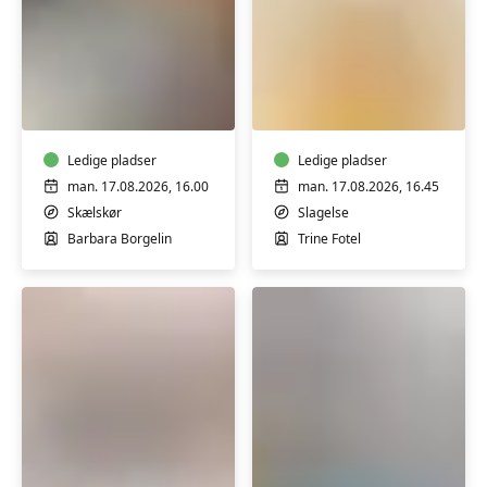
Sang
TriYoga
og
for
klaver
plus
-
size
soloundervisning
Ledige pladser
kvinder
Ledige pladser
med
med
man. 17.08.2026, 16.00
man. 17.08.2026, 16.45
Barbara
Trine
Skælskør
Slagelse
Borgelin
Fotel
Barbara Borgelin
Trine Fotel
i
i
Skælskør
Slagelse
Coretræning
Funktionel
med
træning