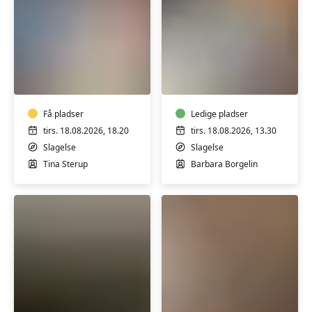
Rygtræning
Sang
og
og
motion
klaver
for
-
hele
Få pladser
soloundervisning
Ledige pladser
kroppen
med
tirs. 18.08.2026, 18.20
tirs. 18.08.2026, 13.30
med
Barbara
Slagelse
Slagelse
Tina
Borgelin
Tina Sterup
Barbara Borgelin
på
i
Fabrikken
Slagelse
i
Slagelse
Evergreen
Yoga
Koret
for