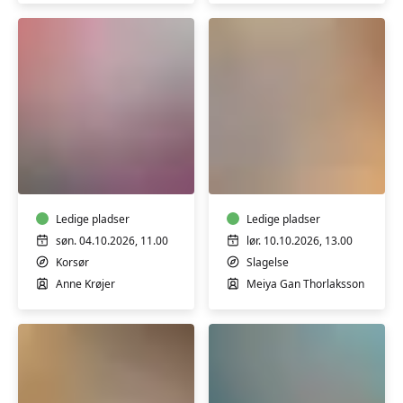
Synje
Spånager
Papirblomster
Peking
-
suppe
Kreativ
og
workshop
Gua
med
Ledige pladser
Bao
Ledige pladser
Anne
boller
søn. 04.10.2026, 11.00
lør. 10.10.2026, 13.00
Krøjer
Korsør
Slagelse
i
Anne Krøjer
Meiya Gan Thorlaksson
Korsør