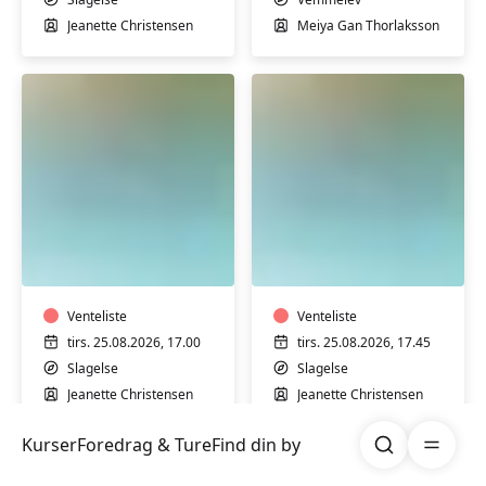
Jeanette Christensen
Meiya Gan Thorlaksson
Varmtvandstræning
Varmtvandstrænin
med
med
Jeanette
Jeanette
på
på
Stjernebakken
Venteliste
Stjernebakken
Venteliste
i
i
tirs. 25.08.2026, 17.00
tirs. 25.08.2026, 17.45
Slagelse
Slagelse
Slagelse
Slagelse
Jeanette Christensen
Jeanette Christensen
Søg
Åben me
Kurser
Foredrag & Ture
Find din by