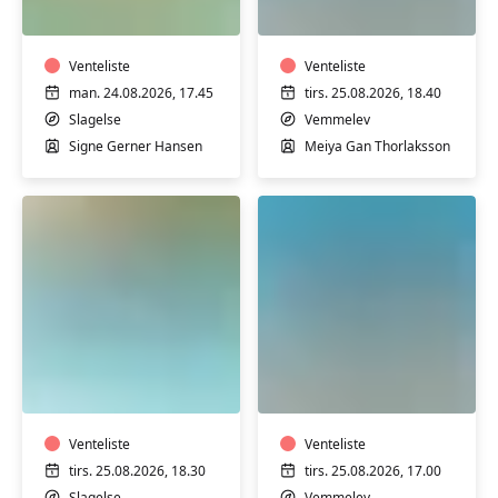
i
Yoga
varmt
med
vand
Meiya
med
Venteliste
i
Venteliste
Signe
Vemmelev
man. 24.08.2026, 17.45
tirs. 25.08.2026, 18.40
på
Slagelse
Vemmelev
Stjernebakken
Signe Gerner Hansen
Meiya Gan Thorlaksson
i
Slagelse
Varmtvandstræning
Hatha
med
Yoga
Jeanette
med
på
Meiya
Stjernebakken
Venteliste
i
Venteliste
i
Vemmelev
tirs. 25.08.2026, 18.30
tirs. 25.08.2026, 17.00
Slagelse
Slagelse
Vemmelev