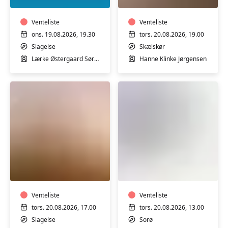
varmtvandsbassin
mænd
med
med
fysioterapeutstuderende
Venteliste
Hanne
Venteliste
Lærke
Klinke
ons. 19.08.2026, 19.30
tors. 20.08.2026, 19.00
Sørensen
i
Slagelse
Skælskør
i
Skælskør
Lærke Østergaard Sørensen
Hanne Klinke Jørgensen
Slagelse
Svømmehal
Plus
Sangundervisning
size
med
-
Jesper
Dance
i
Fitness+
Venteliste
Sorø
Venteliste
for
tors. 20.08.2026, 17.00
tors. 20.08.2026, 13.00
kvinder
Slagelse
Sorø