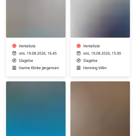
Funktionel
Sang
træning
eller
-
klaver
både
-
for
Venteliste
soloundervisning
Venteliste
mænd
med
ons. 19.08.2026, 16.45
ons. 19.08.2026, 15.00
og
Henning
Slagelse
Slagelse
kvinder
Vilén
Hanne Klinke Jørgensen
Henning Vilén
i
Slagelse
Trim
Yoga
i
for