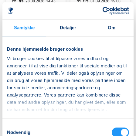
vand
Slagelse
fre. 28.08.2026, 14.45
tirs. 01.09.2026, 19.00
for
Slagelse
Slagelse
gravide
Synje Spånager Majlykke
Charlotte Nielsen
med
Synje
Samtykke
Detaljer
Om
Spånager
Denne hjemmeside bruger cookies
Vi bruger cookies til at tilpasse vores indhold og
annoncer, til at vise dig funktioner til sociale medier og til
Step
Meditationskursus
at analysere vores trafik. Vi deler også oplysninger om
med
–
din brug af vores hjemmeside med vores partnere inden
Charlotte
kom
for sociale medier, annonceringspartnere og
i
ned
analysepartnere. Vores partnere kan kombinere disse
Slagelse
Ledige pladser
i
Få pladser
data med andre oplysninger, du har givet dem, eller som
kroppen
tirs. 01.09.2026, 16.50
tirs. 01.09.2026, 18.15
de har indsamlet fra din brug af deres tjenester.
og
Slagelse
Slagelse
find
Charlotte Obel Schneider
Kith von Bülow
ro
Samtykkevalg
Nødvendig