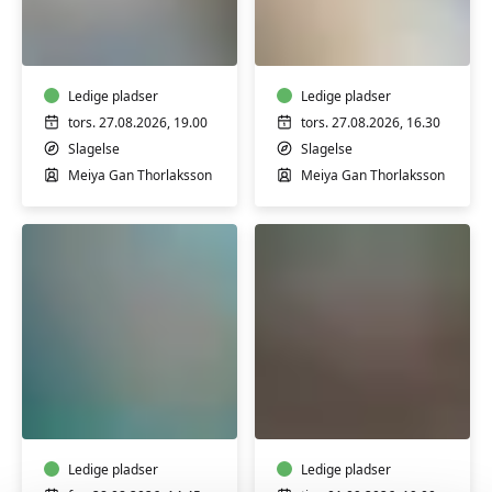
Yoga
Qi
med
gong
Meiya
med
i
Meiya
Slagelse
Ledige pladser
i
Ledige pladser
Slagelse
tors. 27.08.2026, 19.00
tors. 27.08.2026, 16.30
Slagelse
Slagelse
Meiya Gan Thorlaksson
Meiya Gan Thorlaksson
GRAVID
Landsbykoret
-
med
Bevægelse
Charlotte
i
Nielsen
varmt
Ledige pladser
i
Ledige pladser