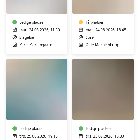
og
for
stemmetræning
let
med
øvede
Karin
Ledige pladser
til
Få pladser
Kjerumgaard
øvede
man. 24.08.2026, 11.30
man. 24.08.2026, 18.45
med
Slagelse
Sorø
Gitte
Karin Kjerumgaard
Gitte Mechlenburg
Mechlenburg
Varmtvandstræning
TriYoga
-
Basics
for
-
dig
level
der
Ledige pladser
1
Ledige pladser
har
med
tirs. 25.08.2026, 19.15
tirs. 25.08.2026, 16.30