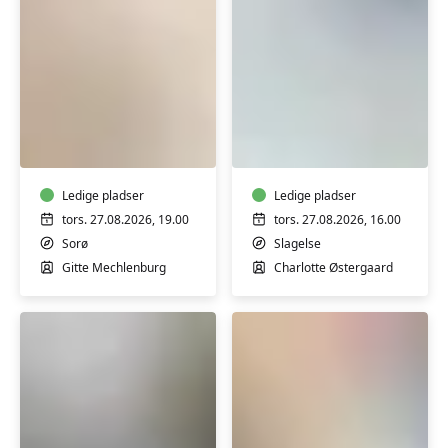
Yoga
Varmtvandstrænin
for
med
let
Charlotte
øvede
i
til
Ledige pladser
Slagelse
Ledige pladser
øvede
tors. 27.08.2026, 19.00
tors. 27.08.2026, 16.00
med
Sorø
Slagelse
Gitte
Gitte Mechlenburg
Charlotte Østergaard
Mechlenburg