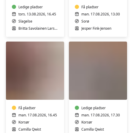
kommunalt
i
genoptræningsforløb
Ledige pladser
Sorø
Få pladser
i
tors. 13.08.2026, 16.45
man. 17.08.2026, 13.00
Slagelse
Slagelse
Sorø
Britta Savolainen Larsen
Jesper Fink-Jensen
Hensyntagende
Træning
træning
og
efter
bevægelse
kommunalt
med
genoptræningsforløb
Få pladser
fysioterapeut
Ledige pladser
i
Camilla
man. 17.08.2026, 16.45
man. 17.08.2026, 17.30
Korsør
Qwist
Korsør
Korsør
i
Camilla Qwist
Camilla Qwist