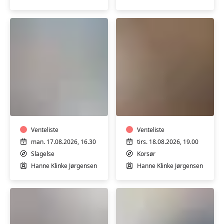
Funktionel
Yoga
træning
for
for
mænd
kvinder
med
Venteliste
Hanne
Venteliste
Klinke
man. 17.08.2026, 16.30
tirs. 18.08.2026, 19.00
i
Slagelse
Korsør
Korsør
Hanne Klinke Jørgensen
Hanne Klinke Jørgensen