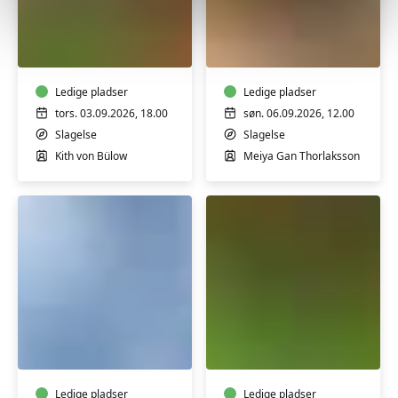
Akrylmaling
Hjemmelavet
–
Tofu
Figurativt
-
maleri
Fra
med
Ledige pladser
sojabønner
Ledige pladser
Kith
til
tors. 03.09.2026, 18.00
søn. 06.09.2026, 12.00
-
tallerken
Slagelse
Slagelse
Workshop
Kith von Bülow
Meiya Gan Thorlaksson
på
2
gange
Workshop
Qi
i
gong
Cyanotypi
med
i
Jakob
Ledige pladser
Ledige pladser