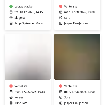
i
i
varmt
Ledige pladser
Sorø
Venteliste
vand
fre. 18.12.2026, 14.45
man. 17.08.2026, 13.00
for
Slagelse
Sorø
gravide
Synje Spånager Majlykke
Jesper Fink-Jensen
med
Synje
Spånager
TriYoga
Guitar
med
med
Trine
Jesper
Fotel
i
i
Venteliste
Sorø
Venteliste
Korsør
man. 17.08.2026, 19.15
man. 17.08.2026, 13.00
Kulturhus
Korsør
Sorø
Trine Fotel
Jesper Fink-Jensen