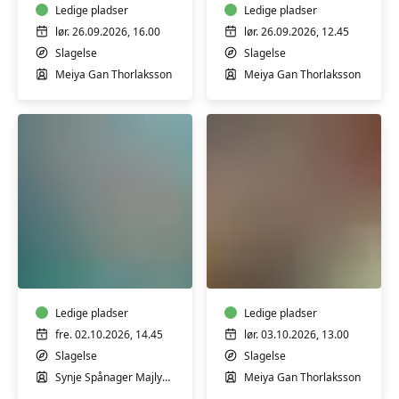
Ledige pladser
Ledige pladser
lør. 26.09.2026, 16.00
lør. 26.09.2026, 12.45
Slagelse
Slagelse
Meiya Gan Thorlaksson
Meiya Gan Thorlaksson
GRAVID
Sushi
-
-
Bevægelse
hjemmelavet
i
sushi
varmt
Ledige pladser
for
Ledige pladser
vand
begyndere
fre. 02.10.2026, 14.45
lør. 03.10.2026, 13.00
for
Slagelse
Slagelse
gravide
Synje Spånager Majlykke
Meiya Gan Thorlaksson
med