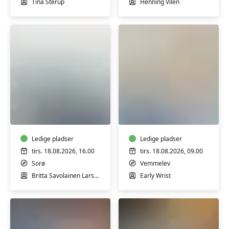
Tina Sterup
Henning Vilén
på
i
Fabrikken
Slagelse
i
Slagelse
Konditions,
Hjerte
Mensendieck
&
Lunge
træning
Ledige pladser
Ledige pladser
-
tirs. 18.08.2026, 16.00
tirs. 18.08.2026, 09.00
hensyntagende
Sorø
Vemmelev
Britta Savolainen Larsen
Early Wrist