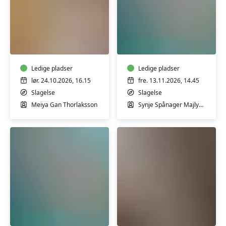
Wok
GRAVID
Workshop:
-
3
Bevægelse
Timer
i
med
Ledige pladser
varmt
Ledige pladser
Street
vand
lør. 24.10.2026, 16.15
fre. 13.11.2026, 14.45
Food
for
Slagelse
Slagelse
&
gravide
Meiya Gan Thorlaksson
Synje Spånager Majlykke
Wok-
med
Magien
Synje
Spånager
GRAVID
Klaver
-
med
Bevægelse
Jesper