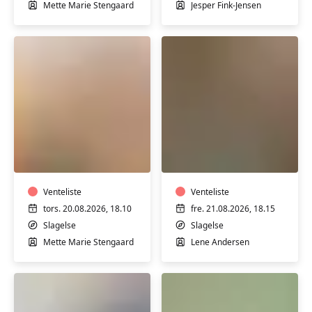
og
Mette Marie Stengaard
Jesper Fink-Jensen
mænd
i
Slagelse
Fitness
Hensyntagende
Dance
varmtvandstrænin
med
med
Mette
Lene
Marie
Venteliste
Andersen
Venteliste
i
tors. 20.08.2026, 18.10
fre. 21.08.2026, 18.15
Slagelse
Slagelse
Slagelse
Mette Marie Stengaard
Lene Andersen