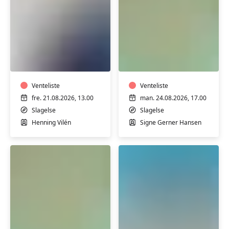
Sang
Motion
eller
i
klaver
varmt
-
vand
soloundervisning
Venteliste
med
Venteliste
med
Signe
fre. 21.08.2026, 13.00
man. 24.08.2026, 17.00
Henning
på
Slagelse
Slagelse
Vilén
Stjernebakken
Henning Vilén
Signe Gerner Hansen
i
i
Slagelse
Slagelse
Motion
Hatha