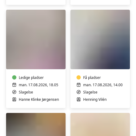
Korsør
Yoga
Sang/klaver
fyldt
-
med
soloundervisning
power
med
med
Ledige pladser
Henning
Få pladser
Hanne
Vilén
man. 17.08.2026, 18.05
man. 17.08.2026, 14.00
Klinke
i
Slagelse
Slagelse
i
Slagelse
Hanne Klinke Jørgensen
Henning Vilén
Slagelse