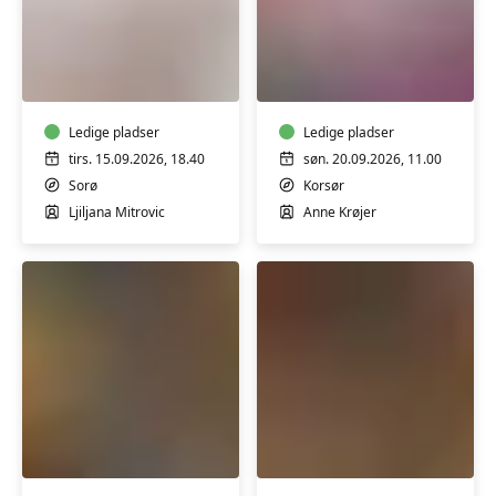
Pilates
Papirblomster
med
-
Ljiljana
Kreativ
Mitrovic
workshop
Ledige pladser
med
Ledige pladser
Anne
tirs. 15.09.2026, 18.40
søn. 20.09.2026, 11.00
Krøjer
Sorø
Korsør
i
Ljiljana Mitrovic
Anne Krøjer
Korsør
Vegansk
Koreansk
Street
Streetfood
Food