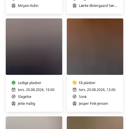
Sorø
i
Mirjam Kühn
Lærke Østergaard Sørensen
Slagelse
Svømmehal
Slagelsekoret
Tromme/percussio
med
med
Jette
Jesper
Hallig
i
Ledige pladser
Sorø
Få pladser
tors. 20.08.2026, 19.00
tors. 20.08.2026, 13.00
Slagelse
Sorø
Jette Hallig
Jesper Fink-Jensen