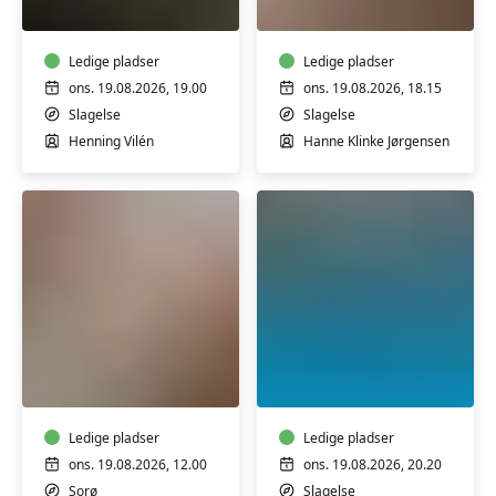
med
mænd
Henning
med
Vilén
Ledige pladser
Hanne
Ledige pladser
i
Klinke
ons. 19.08.2026, 19.00
ons. 19.08.2026, 18.15
Sønderup
i
Slagelse
Slagelse
Kirke
Slagelse
Henning Vilén
Hanne Klinke Jørgensen
i
Slagelse
Soloundervisning
Trim
i
i
violin
varmtvandsbassin
-
med
langt
Ledige pladser
fysioterapeutstud
Ledige pladser
forløb
Lærke
ons. 19.08.2026, 12.00
ons. 19.08.2026, 20.20
i
Sørensen
Sorø
Slagelse