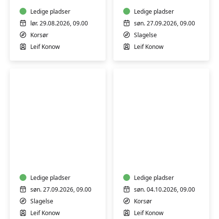
Korsør
ved
Ledige pladser
hjertestop,
Ledige pladser
4
lør. 29.08.2026, 09.00
søn. 27.09.2026, 09.00
timer
Korsør
Slagelse
-
Leif Konow
Leif Konow
Slagelse
Færdselsrelateret
Færdselsrelateret
førstehjælpskursus
førstehjælpskursus
-
-
Slagelse
Korsør
Ledige pladser
Ledige pladser
søn. 27.09.2026, 09.00
søn. 04.10.2026, 09.00
Slagelse
Korsør
Leif Konow
Leif Konow