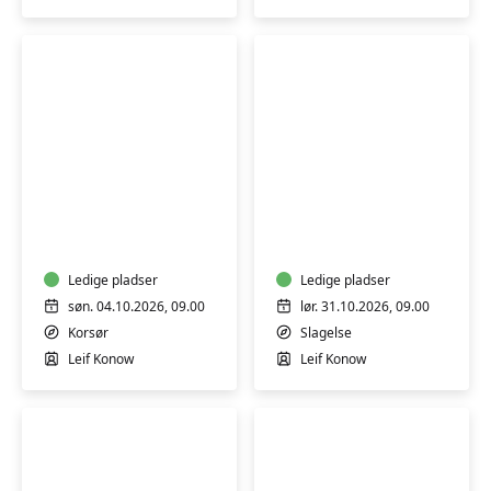
Kursus
Hensyntagende
i
Færdselsrelateret
førstehjælp
førstehjælpskursus
ved
i
hjertestop,
Ledige pladser
Slagelse
Ledige pladser
4
søn. 04.10.2026, 09.00
lør. 31.10.2026, 09.00
timer
Korsør
Slagelse
-
Leif Konow
Leif Konow
Korsør