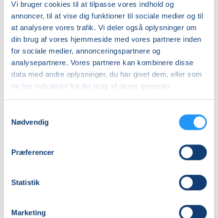
-
førstehjælpskursus
Vi bruger cookies til at tilpasse vores indhold og
Sorø
i
annoncer, til at vise dig funktioner til sociale medier og til
Ledige pladser
Slagelse
Ledige pladser
at analysere vores trafik. Vi deler også oplysninger om
søn. 29.11.2026, 09.00
lør. 05.12.2026, 09.00
din brug af vores hjemmeside med vores partnere inden
Sorø
Slagelse
for sociale medier, annonceringspartnere og
Leif Konow
Leif Konow
analysepartnere. Vores partnere kan kombinere disse
data med andre oplysninger, du har givet dem, eller som
de har indsamlet fra din brug af deres tjenester.
Samtykkevalg
Nødvendig
Færdselsrelateret
Kursus
Præferencer
førstehjælpskursus
i
-
førstehjælp
Slagelse
ved
Statistik
Ledige pladser
hjertestop,
Ledige pladser
4
søn. 31.01.2027, 09.00
søn. 31.01.2027, 09.00
timer
Slagelse
Slagelse
Marketing
-