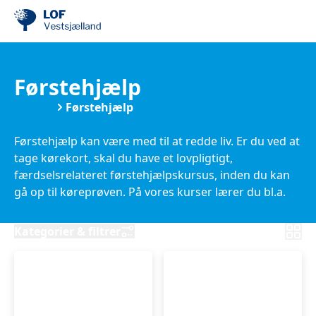
Førstehjælp
Kurser
Førstehjælp
Førstehjælp kan være med til at redde liv. Er du ved at
tage kørekort, skal du have et lovpligtigt,
færdselsrelateret førstehjælpskursus, inden du kan
gå op til køreprøven. På vores kurser lærer du bl.a.
om mund-til-mund-metode, genoplivning med
hjertestarter og at yde førstehjælp til blødninger. Tag
Kategorier & filtrer
kurset hos LOF Vestsjælland og få et godkendt bevis.
Er du ved at tage kørekort, eller mangler du blot en
genopfriskning til førstehjælp, så står vi klar til at
tilbyde kurser.