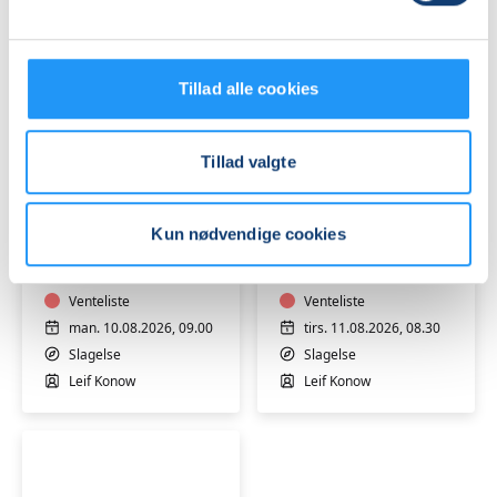
Leif Konow
Leif Konow
Slagelse
Tillad alle cookies
Tillad valgte
Opfølgningskursus
Kursus
i
i
Kun nødvendige cookies
førstehjælp,
førstehjælp
3
ved
timer
Venteliste
hjertestop,
Venteliste
-
4
man. 10.08.2026, 09.00
tirs. 11.08.2026, 08.30
Professionshøjskolen
timer
Slagelse
Slagelse
Absalon
-
Leif Konow
Leif Konow
Professionshøjskol
Absalon