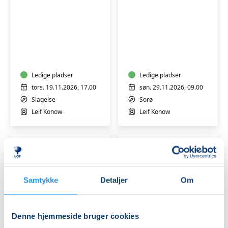
Førstehjælpskursus
Kursus
baby/barn
i
–
førstehjælp
for
ved
forældre,
Ledige pladser
hjertestop,
Ledige pladser
bedsteforældre
4
tors. 19.11.2026, 17.00
søn. 29.11.2026, 09.00
og
timer
Slagelse
Sorø
børnepassere
-
Leif Konow
Leif Konow
Sorø
Samtykke
Detaljer
Om
Færdselsrelateret
Hensyntagende
førstehjælpskursus
Færdselsrelateret
Denne hjemmeside bruger cookies