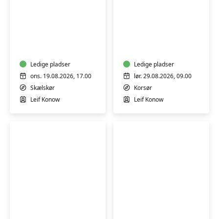
NYHED! Nu kan du også gå til Førstehjælp med
hensyntagende undervisning på SMÅ HOLD, hvis du
SKÆLSKØR
Kursus
har fysiske eller psykiske udfordringer. Find kurset i
Gratis
i
listen nedenfor.
-
førstehjælp
Beredskab
ved
-
Ledige pladser
hjertestop,
Ledige pladser
Førstehjælp
4
ons. 19.08.2026, 17.00
lør. 29.08.2026, 09.00
ved
timer
Skælskør
Korsør
større
-
Leif Konow
Leif Konow
hændelser
Korsør
Færdselsrelateret
Kursus
førstehjælpskursus
i
-
førstehjælp