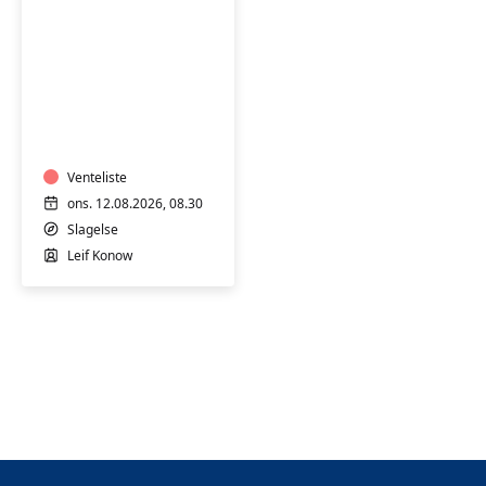
Kursus
i
førstehjælp
ved
hjertestop,
Venteliste
4
ons. 12.08.2026, 08.30
timer
Slagelse
-
Leif Konow
Professionshøjskolen
Absalon